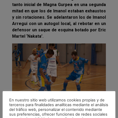
tanto inicial de Magna Gurpea en una segunda
mitad en que los de Imanol estaban exhaustos
y sin rotaciones. Se adelantaron los de Imanol
Arregui con un autogol local, al rebotar en un
defensor un saque de esquina botado por Eric
Martel ‘Nakata’.
En nuestro sitio web utilizamos cookies propias y de
Pese al revés inicial, en el primer minuto, los
terceros para finalidades analíticas mediante el análisis
del tráfico web, personalizar el contenido mediante
castellonenses templaron sus nervios y el
sus preferencias, ofrecer funciones de redes sociales
encuentro se igualó en juego y ocasiones.