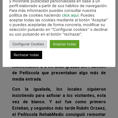
y mostrarle publicidad personalizada en base a un
Antes de la marcha de los protagonistas a
perfil elaborado a partir de sus hábitos de navegación.
Para más información puedes consultar nuestra
vestuarios, una gran jugada navarra sirvió
política de cookies haciendo
click aqui
. Puedes
para que Dani Saldise anotara el segundo
aceptar todas las cookies mediante el botón “Aceptar”
visitante a falta de seis segundos.
o puedes aceptarlas de forma concreta, modificar su
selección pulsando en "Configurar cookies" o declinar
su uso pulsando en el botón "rechazar".
Tras la reanudación, Magna pudo marcar el 0-3
pero una prodigiosa mano de Iker ante Rafa
Configurar Cookies
Aceptar todas
Usín salvó el gol cantado. Las oportunidades
fueron entonces de los locales hasta que Iván
Rechazar todas
Rumbo, en un minuto, logró situar el
momentáneo 2-2 en unas gradas del Pabellón
de Peñíscola que presentaban algo más de
media entrada.
Con la igualada, los locales siguieron
insistiendo para axfisiar a los visitantes, esta
vez de blanco. Y así fue como primero
Esteban, y segundos más tarde Rubén Orzaez,
el Peñíscola RehabMedic consiguió remontar