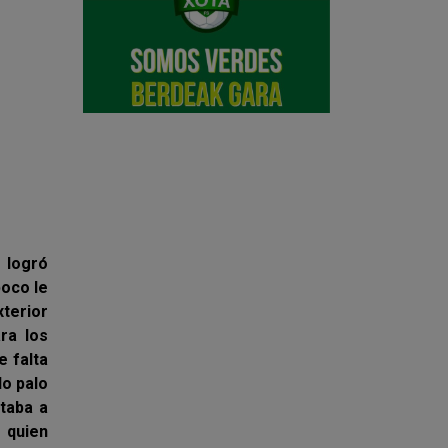
logró
poco le
xterior
ra los
e falta
do palo
rtaba a
o quien