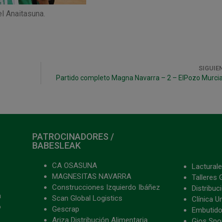
el Anaitasuna.
SIGUIE
Partido completo Magna Navarra – 2 – ElPozo Murcia
PATROCINADORES /
BABESLEAK
CA OSASUNA
Lacturale
MAGNESITAS NAVARRA
Talleres 
Construcciones Izquierdo Ibáñez
Distribu
a
Scan Global Logistics
Clínica U
o
Gescrap
Embutido
Ariza Distribución Alimentaria
Gios Spon