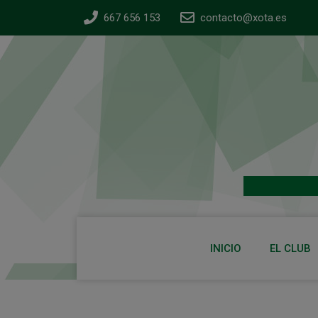
667 656 153
contacto@xota.es
INICIO
EL CLUB