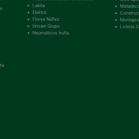
Lakita
Matader
ón
Elektra
Construc
Flores Núñez
Montajes
Unsain Grupo
Lotería S
Neumáticos Iruña
eta