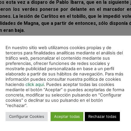
os esta vez a disparo de Pablo Ibarra, que en la siguiente
ecieron los verdes ponerse por delante en el marcador e
es. La lesión de Carlitos en el tobillo, que le impedió volv
bilidades de Magna, que a partir de entonces, sólo disponía 
 eran baja.
 de ElPozo, que no encontraba espacios para desarrollar s
En nuestro sitio web utilizamos cookies propias y de
echazo raso de Álex que Raúl desbarataba con una mano al
terceros para finalidades analíticas mediante el análisis del
erminante para mantener las tablas antes de llegar al de
tráfico web, personalizar el contenido mediante sus
n los minutos finales de la primera mitad.
preferencias, ofrecer funciones de redes sociales y
mostrarle publicidad personalizada en base a un perfil
ante nada más comenzar el segundo tiempo con un gol de 
elaborado a partir de sus hábitos de navegación. Para más
información puedes consultar nuestra política de cookies
ba sorprender a Raúl con un lanzamiento desde su cancha
haciendo
click aqui
. Puedes aceptar todas las cookies
 lo intentaba con un disparo de Jesulito. Y es que la insi
mediante el botón “Aceptar” o puedes aceptarlas de forma
teros, bien plantados sobre la pista, pusieron tierra de po
concreta, modificar su selección pulsando en "Configurar
cookies" o declinar su uso pulsando en el botón
"rechazar".
nte. Lejos de amilanarse, el cuadro de Imanol Arregui no baj
Configurar Cookies
Aceptar todas
Rechazar todas
ran presión de los murcianos que buscó neutralizar con e
à y después Roberto Martil, se enfundaban la camiseta de p