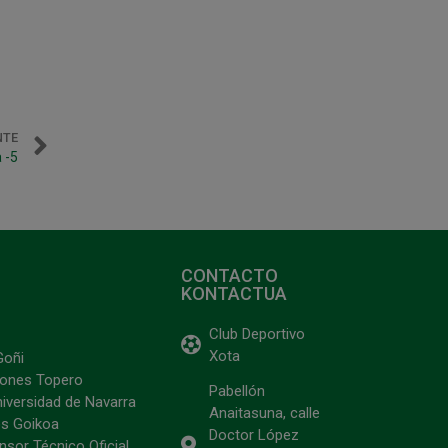
NTE
 -5
CONTACTO
KONTACTUA
Club Deportivo
Xota
Goñi
ciones Topero
Pabellón
niversidad de Navarra
Anaitasuna, calle
s Goikoa
Doctor López
sor Técnico Oficial