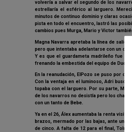
volvería a salvar el segundo de los navarr
estrellaría el esférico al larguero. Mer
minutos de continuo dominio y claras ocasion
pista en todo el encuentro, lastró las posi
cambios pues Murga, Mario y Victor también
Magna Navarra apretaba la línea de salida
pero que intentaba adelantarse con un der
Y es que el guardameta madrileño fue det
frenando la embestida del equipo de Duda e
En la reanudación, ElPozo se puso por del
Con la ventaja en el luminoso, Adri busca
topaba con el larguero. Por su parte, Magna
de los navarros no desistía pero los charcu
con un tanto de Bebe.
Ya en el 26, Álex aumentaba la renta visita
brazos, mermado por las bajas, ante una g
de cinco. A falta de 12 para el final, Tolr