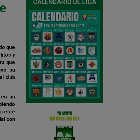
CALENDARIO DE LIGA
te
ido que
litos y
ara que
uvo su
el club
 en un
biendo
as este
ial con