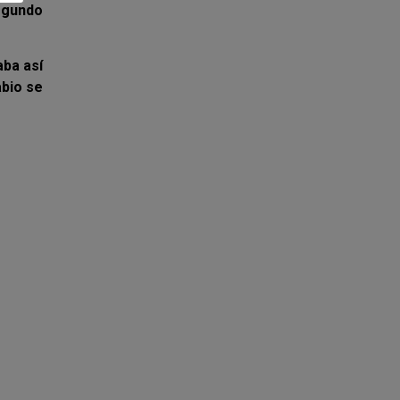
segundo
aba así
abio se