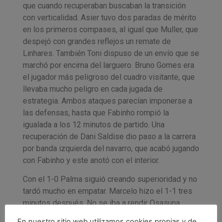
que cuando recuperaban buscaban la transición
con verticalidad. Asier tuvo dos paradas de mérito
en los primeros compases, al igual que Muller, que
despejó con grandes reflejos un remate de
Linhares. También Toni dispuso de un envío que se
marchó por encima del larguero. Bruno Gomes era
el jugador más peligroso del cuadro visitante, que
llevaba mucho peligro en cada jugada de
estrategia. Ambos ataques parecían imponerse a
las defensas, hasta que Fabinho rompió la
igualada a los 12 minutos de partido. Una
recuperación de Dani Saldise dio paso a la carrera
por banda izquierda del navarro, que acabó jugando
con Fabinho y este anotó con el interior.
Con el 1-0 Palma siguió creando superioridad y no
tardó mucho en empatar. Marcelo hizo el 1-1 tres
minutos después. No se iba a rendir Osasuna
Magna, que tras un saque en largo de Asier Llamas
En nuestro sitio web utilizamos cookies propias y de