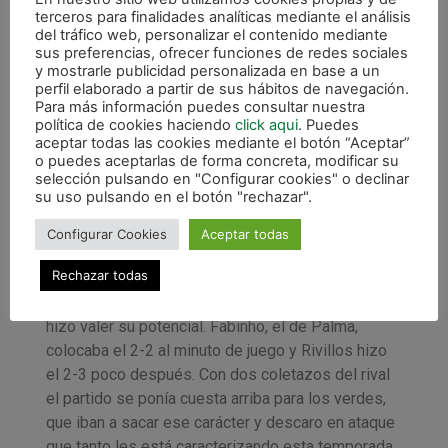
buscando la sorpresa, una jugada posterior
terceros para finalidades analíticas mediante el análisis
significó el 2-1. Linhares se aprovechó de una
del tráfico web, personalizar el contenido mediante
sus preferencias, ofrecer funciones de redes sociales
pérdida en pista rival para pisar área y regatear a
y mostrarle publicidad personalizada en base a un
Muller, que pese a su estirada no pudo evitar el
perfil elaborado a partir de sus hábitos de navegación.
golpeo del brasileño para volver a poner por
Para más información puedes consultar nuestra
política de cookies haciendo
click aqui
. Puedes
delante al Xota.
aceptar todas las cookies mediante el botón “Aceptar”
o puedes aceptarlas de forma concreta, modificar su
Como ya ocurriese tras el primer gol local, Palma
selección pulsando en "Configurar cookies" o declinar
Fútsal metió una velocidad más al juego y por
su uso pulsando en el botón "rechazar".
momentos encerró a los de Pamplona, que con un
Configurar Cookies
Aceptar todas
orden exquisito y múltiples ayudas logró llegar con
ventaja al descanso.
Rechazar todas
Tras el paso por vestuarios el campeón de Europa
hizo valer su potencial. Fabinho, el de Palma,
colocaba el 2-2 al minuto de juego y Rivillos hizo
el 2-3 poco después. Con dos coletazos del rival
el partido se ponía cuesta arriba para los verdes,
que iban a sacar ese carácter y descaro en ataque
que tanto les está caracterizando esta temporada.