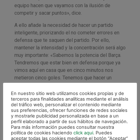
equipo hacen que vayamos con la ilusión de
competir y sacar puntos», dice.
A ello añade la necesidad de hacer un partido
inteligente, priorizando el no cometer errores en
defensa que te saquen del partido. Por ello,
mantener la intensidad y la concentración será algo
muy importante: «Sabemos la potencia del Barça.
Tendremos que estar bien en defensa porque ya
vimos aquí en casa que en cinco minutos nos
metieron cinco goles. Tenemos que hacer un
partido inteligente, defender muy bien y ver si a la
contra les podemos coger», afirma.
En nuestro sitio web utilizamos cookies propias y de
terceros para finalidades analíticas mediante el análisis
del tráfico web, personalizar el contenido mediante
sus preferencias, ofrecer funciones de redes sociales
y mostrarle publicidad personalizada en base a un
perfil elaborado a partir de sus hábitos de navegación.
Para más información puedes consultar nuestra
política de cookies haciendo
click aqui
. Puedes
aceptar todas las cookies mediante el botón “Aceptar”