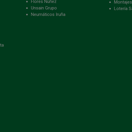
Flores Núñez
Montajes
Unsain Grupo
Lotería S
Neumáticos Iruña
eta