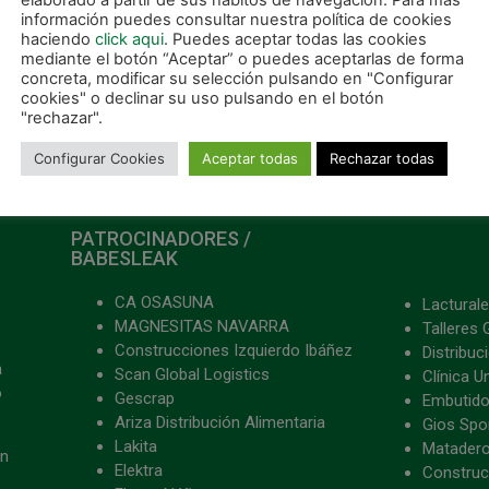
elaborado a partir de sus hábitos de navegación. Para más
información puedes consultar nuestra política de cookies
haciendo
click aqui
. Puedes aceptar todas las cookies
mediante el botón “Aceptar” o puedes aceptarlas de forma
concreta, modificar su selección pulsando en "Configurar
cookies" o declinar su uso pulsando en el botón
"rechazar".
Configurar Cookies
Aceptar todas
Rechazar todas
PATROCINADORES /
BABESLEAK
CA OSASUNA
Lacturale
MAGNESITAS NAVARRA
Talleres 
Construcciones Izquierdo Ibáñez
Distribu
a
Scan Global Logistics
Clínica U
o
Gescrap
Embutido
Ariza Distribución Alimentaria
Gios Spon
Lakita
Matader
ón
Elektra
Construc