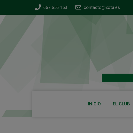
667 656 153
contacto@xota.es
INICIO
EL CLUB