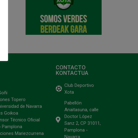
CONTACTO
KONTACTUA
Club Deportivo
Xota
Goñi
ciones Topero
Pabellón
niversidad de Navarra
Anaitasuna, calle
s Goikoa
Doctor López
sor Técnico Oficial
Sanz 2, CP 31011,
o Pamplona
Pamplona -
ciones Mariezcurrena
Navarra