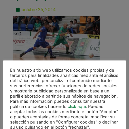
octubre 25, 2014
En nuestro sitio web utilizamos cookies propias y de
terceros para finalidades analíticas mediante el análisis
del tráfico web, personalizar el contenido mediante
sus preferencias, ofrecer funciones de redes sociales
y mostrarle publicidad personalizada en base a un
perfil elaborado a partir de sus hábitos de navegación.
ANTERIOR
Para más información puedes consultar nuestra
Victoria ante Peñíscola (4-2) que permite recuperar puesto entre los 8 primeros
política de cookies haciendo
click aqui
. Puedes
aceptar todas las cookies mediante el botón “Aceptar”
o puedes aceptarlas de forma concreta, modificar su
CALENDARIO DE LIGA
selección pulsando en "Configurar cookies" o declinar
su uso pulsando en el botón "rechazar".