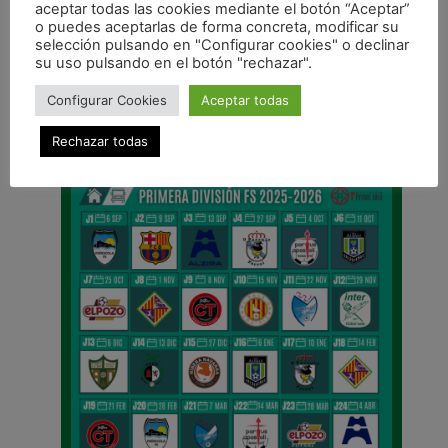
aceptar todas las cookies mediante el botón “Aceptar”
o puedes aceptarlas de forma concreta, modificar su
ANTERIOR
selección pulsando en "Configurar cookies" o declinar
Viernes con partido de liga en Pamplona: Magna Xota – Umacón Zaragoza
su uso pulsando en el botón "rechazar".
CALENDARIO DE LIGA
Configurar Cookies
Aceptar todas
Rechazar todas