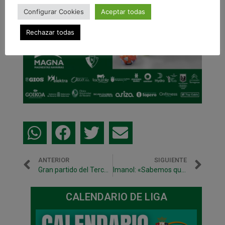
Configurar Cookies
Aceptar todas
Rechazar todas
ANTERIOR
SIGUIENTE
Gran partido del Tercera, que supera con claridad al Tafatrans
Imanol: «Sabemos que si ganamos, probablemente salgamos del descenso»
CALENDARIO DE LIGA