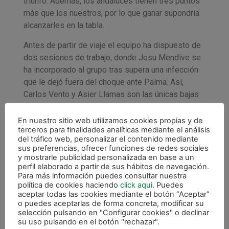
triunfo. Además, los andaluces tienen tres puntos
más que los nuestros, por lo que ganar supondría
alcanzarles en la tabla.
Antes de partir de viaje el equipo ha dispuesto de
dos sesiones de trabajo, donde Josu Mendive se
ha incorporado al grupo tras supera una infección
que le dejó fuera del choque ante Palma. Así,
Carlos Vento y Asier Llamas son las únicas bajas
con las que cuenta Imanol Arregui.
En nuestro sitio web utilizamos cookies propias y de
La plantilla se ejercitará este miércoles por la
terceros para finalidades analíticas mediante el análisis
mañana en tierras sevillanas.
del tráfico web, personalizar el contenido mediante
sus preferencias, ofrecer funciones de redes sociales
y mostrarle publicidad personalizada en base a un
perfil elaborado a partir de sus hábitos de navegación.
Para más información puedes consultar nuestra
política de cookies haciendo
click aqui
. Puedes
aceptar todas las cookies mediante el botón “Aceptar”
o puedes aceptarlas de forma concreta, modificar su
selección pulsando en "Configurar cookies" o declinar
su uso pulsando en el botón "rechazar".