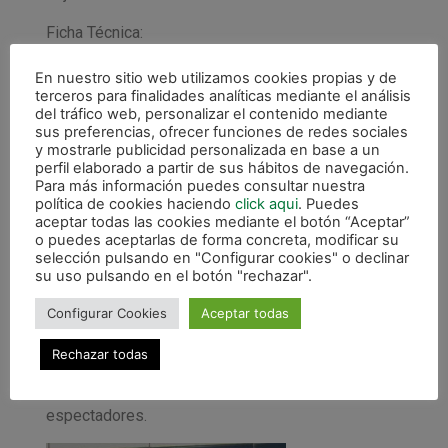
Ficha Técnica:
XOTA B: Jon, Igor, Saúl, Andoni y Natxo (5 inicial)
En nuestro sitio web utilizamos cookies propias y de
Ivan, Javi, Jorge, Julen E, Julen L, Julen M. y
terceros para finalidades analíticas mediante el análisis
del tráfico web, personalizar el contenido mediante
Alvaro.
sus preferencias, ofrecer funciones de redes sociales
y mostrarle publicidad personalizada en base a un
FUENMAYOR: Borja, Jonathan, Daniel, Kiko y Victor
perfil elaborado a partir de sus hábitos de navegación.
(5 inicial), Oscar, Moises, Juan, Carlos, Luis Mª y
Para más información puedes consultar nuestra
política de cookies haciendo
click aqui
. Puedes
Angel.
aceptar todas las cookies mediante el botón “Aceptar”
o puedes aceptarlas de forma concreta, modificar su
Goles:
selección pulsando en "Configurar cookies" o declinar
su uso pulsando en el botón "rechazar".
1-0 (min. 5) Andoni, 2-0 (min. 9) Javi, 3-0 (min. 13)
Julen E. 3-1 (min. 21) Kiko, 4-1 (min. 29) Igor, 5-1
Configurar Cookies
Aceptar todas
(min. 37) Julen M., 6-1 (min. 39) Javi y 6-2 (min. 40)
Carlos
Rechazar todas
Polideportivo Atakondoa – Irurtzun. 100
espectadores.