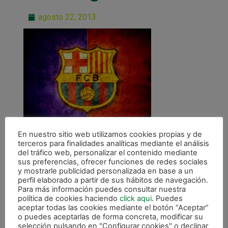
agosto 22, 2013
En nuestro sitio web utilizamos cookies propias y de
terceros para finalidades analíticas mediante el análisis
del tráfico web, personalizar el contenido mediante
sus preferencias, ofrecer funciones de redes sociales
y mostrarle publicidad personalizada en base a un
perfil elaborado a partir de sus hábitos de navegación.
Para más información puedes consultar nuestra
ANTERIOR
política de cookies haciendo
click aqui
. Puedes
Xota Navarra – F.C. Barcelona, tercer amistoso de preparación
aceptar todas las cookies mediante el botón “Aceptar”
o puedes aceptarlas de forma concreta, modificar su
selección pulsando en "Configurar cookies" o declinar