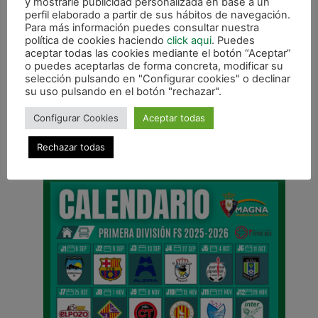
y mostrarle publicidad personalizada en base a un
hacer la compra de los productos oficiales
perfil elaborado a partir de sus hábitos de navegación.
deben hacer el pago en metálico.
Para más información puedes consultar nuestra
política de cookies haciendo
click aqui
. Puedes
aceptar todas las cookies mediante el botón “Aceptar”
o puedes aceptarlas de forma concreta, modificar su
selección pulsando en "Configurar cookies" o declinar
su uso pulsando en el botón "rechazar".
ANTERIOR
SIGUIENTE
Configurar Cookies
Aceptar todas
Mendive: «Estoy súper ilusionado con mi debut en Primera División»
Imanol Arregui: «A pesar de los factores, la filosofía debe ser la misma»
Rechazar todas
CALENDARIO DE LIGA