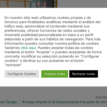
En nuestro sitio web utilizamos cookies propias y de
terceros para finalidades analíticas mediante el análisis del
tráfico web, personalizar el contenido mediante sus
preferencias, ofrecer funciones de redes sociales y
mostrarle publicidad personalizada en base a un perfil
elaborado a partir de sus hábitos de navegación. Para más
información puedes consultar nuestra política de cookies
haciendo
click aqui
. Puedes aceptar todas las cookies
mediante el botón “Aceptar” o puedes aceptarlas de forma
concreta, modificar su selección pulsando en "Configurar
cookies" o declinar su uso pulsando en el botón
"rechazar".
Configurar Cookies
Aceptar todas
Rechazar todas
SIGUIE
Osasuna Magna afronta la visita de Fútbol Emotion Zaragoza este viernes
Amargo empate (4-4) desperdiciando tres goles de vent