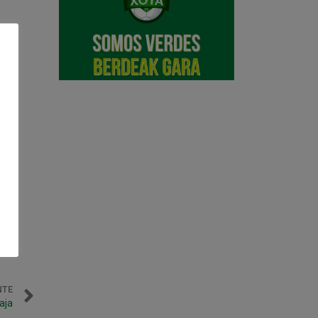
NTE
aja