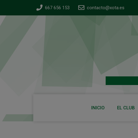
667 656 153
contacto@xota.es
INICIO
EL CLUB