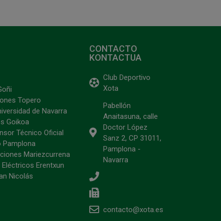
CONTACTO
KONTACTUA
Club Deportivo
Xota
Goñi
ciones Topero
Pabellón
niversidad de Navarra
Anaitasuna, calle
s Goikoa
Doctor López
sor Técnico Oficial
Sanz 2, CP 31011,
o Pamplona
Pamplona -
ciones Mariezcurrena
Navarra
 Eléctricos Erentxun
an Nicolás
contacto@xota.es