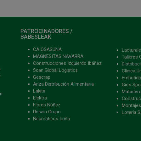
PATROCINADORES /
BABESLEAK
CA OSASUNA
Lacturale
MAGNESITAS NAVARRA
Talleres 
Construcciones Izquierdo Ibáñez
Distribu
a
Scan Global Logistics
Clínica U
o
Gescrap
Embutido
Ariza Distribución Alimentaria
Gios Spon
Lakita
Matader
ón
Elektra
Construc
Flores Núñez
Montajes
Unsain Grupo
Lotería S
Neumáticos Iruña