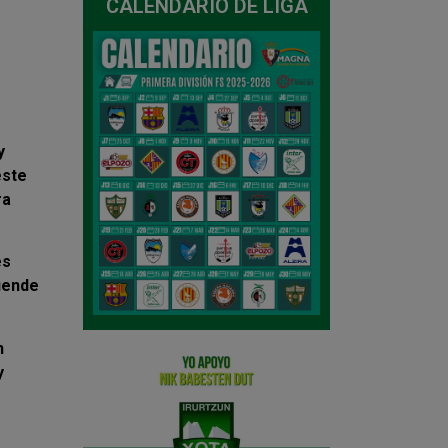
CALENDARIO DE LIGA
y
este
ra
es
iende
n
y