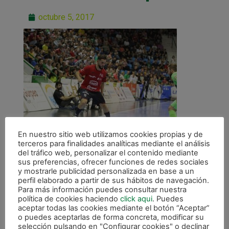
octubre 5, 2017
En nuestro sitio web utilizamos cookies propias y de
terceros para finalidades analíticas mediante el análisis
del tráfico web, personalizar el contenido mediante
sus preferencias, ofrecer funciones de redes sociales
y mostrarle publicidad personalizada en base a un
perfil elaborado a partir de sus hábitos de navegación.
Para más información puedes consultar nuestra
ANTERIOR
política de cookies haciendo
click aqui
. Puedes
Zaragoza, nueva parada para C.A. Osasuna Magna
aceptar todas las cookies mediante el botón “Aceptar”
o puedes aceptarlas de forma concreta, modificar su
selección pulsando en "Configurar cookies" o declinar
CALENDARIO DE LIGA