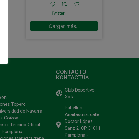
Twitter
Cargar más...
CONTACTO
KONTACTUA
Club Deportivo
Xota
Goñi
ciones Topero
Pabellón
niversidad de Navarra
Anaitasuna, calle
s Goikoa
Doctor López
sor Técnico Oficial
Sanz 2, CP 31011,
o Pamplona
Pamplona -
ciones Mariezcurrena