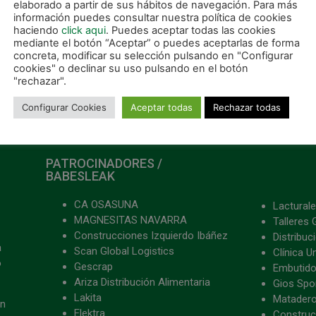
elaborado a partir de sus hábitos de navegación. Para más
información puedes consultar nuestra política de cookies
haciendo
click aqui
. Puedes aceptar todas las cookies
mediante el botón “Aceptar” o puedes aceptarlas de forma
concreta, modificar su selección pulsando en "Configurar
cookies" o declinar su uso pulsando en el botón
"rechazar".
Configurar Cookies
Aceptar todas
Rechazar todas
PATROCINADORES /
BABESLEAK
CA OSASUNA
Lacturale
MAGNESITAS NAVARRA
Talleres 
Construcciones Izquierdo Ibáñez
Distribu
a
Scan Global Logistics
Clínica U
o
Gescrap
Embutido
Ariza Distribución Alimentaria
Gios Spon
Lakita
Matader
ón
Elektra
Construc