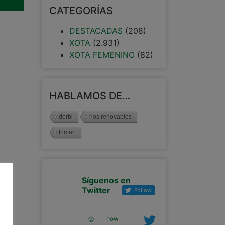
CATEGORÍAS
DESTACADAS
(208)
XOTA
(2.931)
XOTA FEMENINO
(82)
HABLAMOS DE…
derbi
rios renovables
triman
Síguenos en
Twitter
Follow
@
·
now