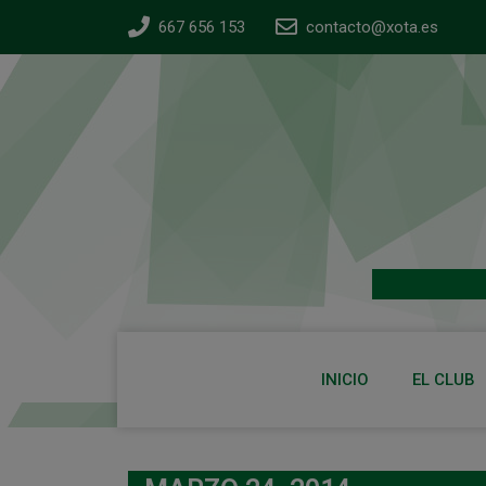
667 656 153
contacto@xota.es
INICIO
EL CLUB