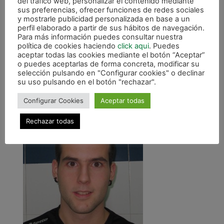
del tráfico web, personalizar el contenido mediante
Goles:
sus preferencias, ofrecer funciones de redes sociales
y mostrarle publicidad personalizada en base a un
perfil elaborado a partir de sus hábitos de navegación.
1-0 (min. 4) Rober, 2-0 (min. 15) Pavesio, 3-0 (min.
Para más información puedes consultar nuestra
17) Efrén – DESCANSO – 4-0 (min. 23) Pedro, 4-1
política de cookies haciendo
click aqui
. Puedes
(min. 36) Javi, 4-2 (min. 38) Javi, 5-2 (min. 40)
aceptar todas las cookies mediante el botón “Aceptar”
o puedes aceptarlas de forma concreta, modificar su
Rober
selección pulsando en "Configurar cookies" o declinar
su uso pulsando en el botón "rechazar".
Polideportivo Municipal de Zierbena (Vizcaya).
200 espectadores.
Configurar Cookies
Aceptar todas
Rechazar todas