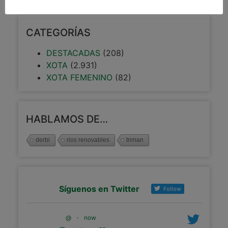
CATEGORÍAS
DESTACADAS
(208)
XOTA
(2.931)
XOTA FEMENINO
(82)
HABLAMOS DE…
derbi
rios renovables
triman
Síguenos en Twitter
Follow
@
·
now