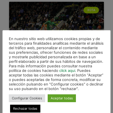
XOTA
En nuestro sitio web utilizamos cookies propias y de
terceros para finalidades analíticas mediante el análisis
del tráfico web, personalizar el contenido mediante
sus preferencias, ofrecer funciones de redes sociales
y mostrarle publicidad personalizada en base a un
Remontada y gran triunfo en un
perfil elaborado a partir de sus hábitos de navegación.
derbi espectacular (5-2)
Para más información puedes consultar nuestra
política de cookies haciendo
click aqui
. Puedes
Magna Navarra logró un triunfo épico ante Aspil
aceptar todas las cookies mediante el botón “Aceptar”
o puedes aceptarlas de forma concreta, modificar su
Vidal Ribera Navarra en un derbi marcado por la
selección pulsando en "Configurar cookies" o declinar
igualdad sobre la pista de Anaitasuna que gozó
su uso pulsando en el botón "rechazar".
LEER MÁS »
Configurar Cookies
Aceptar todas
9 enero, 2015
Rechazar todas