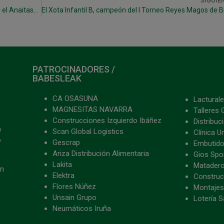
SIGUIE
¡Llega el derbi más apasionante! Este viernes en el Anaitasuna (20.30 h)
PATROCINADORES /
BABESLEAK
CA OSASUNA
Lacturale
MAGNESITAS NAVARRA
Talleres 
Construcciones Izquierdo Ibáñez
Distribu
a
Scan Global Logistics
Clínica U
o
Gescrap
Embutido
Ariza Distribución Alimentaria
Gios Spon
Lakita
Matader
ón
Elektra
Construc
Flores Núñez
Montajes
Unsain Grupo
Lotería S
Neumáticos Iruña