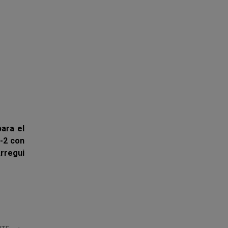
ara el
5-2 con
rregui