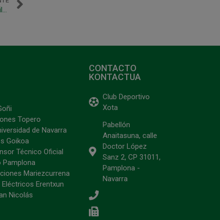
NTE
El Xota Infantil B, campeón del I Torneo Reyes Magos de Bilbao
CONTACTO
KONTACTUA
Club Deportivo
Xota
Goñi
ciones Topero
Pabellón
niversidad de Navarra
Anaitasuna, calle
s Goikoa
Doctor López
sor Técnico Oficial
Sanz 2, CP 31011,
o Pamplona
Pamplona -
ciones Mariezcurrena
Navarra
 Eléctricos Erentxun
an Nicolás