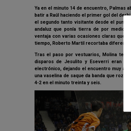
Ya en el minuto 14 de encuentro, Palmas a
batir a Raúl haciendo el primer gol del der
el segundo tanto visitante desde el punto
andaluz que ponía tierra de por medio. 
ventaja con varias ocasiones claras que no 
tiempo, Roberto Martil recortaba diferencias
Tras el paso por vestuarios, Molina tení
disparos de Jesulito y Eseverri eran la 
electrónico, dejando el encuentro muy abie
una vaselina de saque da banda que rozo en
4-2 en el minuto treinta y seis.