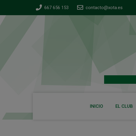
667 656 153
contacto@xota.es
INICIO
EL CLUB