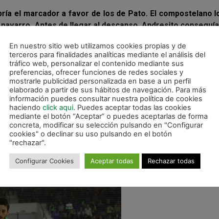
bría el marcador a favor de los de Pato. El compostelano 
bi navarro. Antes de llegar al descanso, Andresito conseguí
 de diez metros. Décimo noveno tanto en la cuenta particu
En nuestro sitio web utilizamos cookies propias y de
Fueron los mejores minutos visitantes que pudieron ampl
terceros para finalidades analíticas mediante el análisis del
acertaron a definir. A falta de un minuto para el final del
tráfico web, personalizar el contenido mediante sus
 a la salida de un córner.
preferencias, ofrecer funciones de redes sociales y
mostrarle publicidad personalizada en base a un perfil
elaborado a partir de sus hábitos de navegación. Para más
a que emplearse a fondo para impedir el tanto del empat
información puedes consultar nuestra política de cookies
antesala del gol de Pablo Ibarra, que ponía la igualada
haciendo
click aqui
. Puedes aceptar todas las cookies
rto a falta de trece minutos para la conclusión. Dani Sald
mediante el botón “Aceptar” o puedes aceptarlas de forma
concreta, modificar su selección pulsando en "Configurar
 un rival, volteaba el marcador, mientras que Jesulito log
cookies" o declinar su uso pulsando en el botón
"rechazar".
Configurar Cookies
Aceptar todas
Rechazar todas