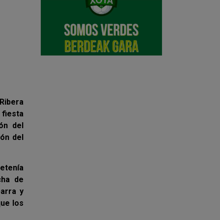
Ribera
 fiesta
ón del
lón del
detenía
cha de
arra y
que los