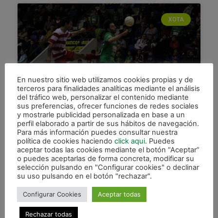
XOTA
En nuestro sitio web utilizamos cookies propias y de
terceros para finalidades analíticas mediante el análisis
del tráfico web, personalizar el contenido mediante
sus preferencias, ofrecer funciones de redes sociales
Importante paso adelante con la
y mostrarle publicidad personalizada en base a un
perfil elaborado a partir de sus hábitos de navegación.
victoria (5-2) ante Palma Futsal
Para más información puedes consultar nuestra
política de cookies haciendo
click aqui
. Puedes
Importante y trabajada victoria de Magna Navarra
aceptar todas las cookies mediante el botón “Aceptar”
frente a Palma Futsal en un sensacional partido
o puedes aceptarlas de forma concreta, modificar su
donde los porteros de ambos equipos gozaron de
selección pulsando en "Configurar cookies" o declinar
gran protagonismo.
su uso pulsando en el botón "rechazar".
LEER MÁS »
Configurar Cookies
Aceptar todas
Rechazar todas
20 febrero, 2015