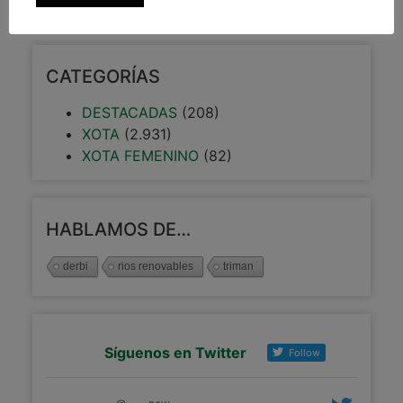
CATEGORÍAS
DESTACADAS
(208)
XOTA
(2.931)
XOTA FEMENINO
(82)
HABLAMOS DE…
derbi
rios renovables
triman
Síguenos en Twitter
Follow