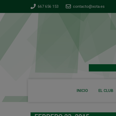
667 656 153
contacto@xota.es
INICIO
EL CLUB