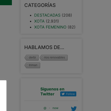
CATEGORÍAS
DESTACADAS
(208)
XOTA
(2.931)
XOTA FEMENINO
(82)
HABLAMOS DE…
derbi
rios renovables
triman
Síguenos en
Twitter
Follow
@
·
now