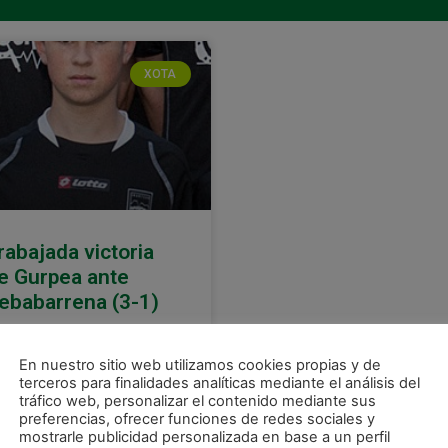
XOTA
rabajada victoria
e Gurpea ante
ebabarrena (3-1)
ctoria trabajada y sufrida la
nseguida por Gurpea-Xota
En nuestro sitio web utilizamos cookies propias y de
 su enfrentamiento a
terceros para finalidades analíticas mediante el análisis del
babarrena de Elgoibar. En
tráfico web, personalizar el contenido mediante sus
preferencias, ofrecer funciones de redes sociales y
s primeros minutos del
mostrarle publicidad personalizada en base a un perfil
rtido se vio a los