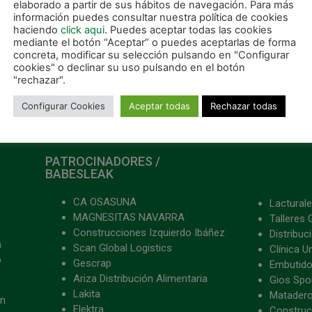
elaborado a partir de sus hábitos de navegación. Para más
información puedes consultar nuestra política de cookies
ER MÁS »
haciendo
click aqui
. Puedes aceptar todas las cookies
mediante el botón “Aceptar” o puedes aceptarlas de forma
concreta, modificar su selección pulsando en "Configurar
 febrero, 2015
cookies" o declinar su uso pulsando en el botón
"rechazar".
Configurar Cookies
Aceptar todas
Rechazar todas
PATROCINADORES /
BABESLEAK
CA OSASUNA
Lacturale
MAGNESITAS NAVARRA
Talleres 
Construcciones Izquierdo Ibáñez
Distribu
a
Scan Global Logistics
Clínica U
o
Gescrap
Embutido
Ariza Distribución Alimentaria
Gios Spon
Lakita
Matader
ón
Elektra
Construc