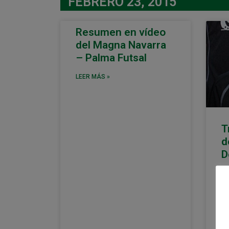
FEBRERO 23, 2015
Resumen en vídeo
del Magna Navarra
– Palma Futsal
LEER MÁS »
T
d
D
Vi
co
en
De
lo
pa