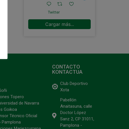
Twitter
Cargar más...
CONTACTO
KONTACTUA
Club Deportivo
Xota
Goñi
ciones Topero
Pabellón
niversidad de Navarra
Anaitasuna, calle
s Goikoa
Doctor López
sor Técnico Oficial
Sanz 2, CP 31011,
o Pamplona
Pamplona -
ciones Mariezcurrena