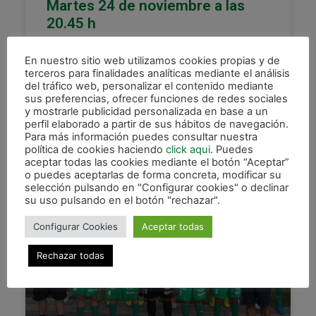
Martes 24 de noviembre a las
20.45 h
Nueva parada para Magna Gurpea en el segundo
En nuestro sitio web utilizamos cookies propias y de
de sus cuatro partidos de liga en menos de dos
terceros para finalidades analíticas mediante el análisis
semanas. Tras el sensacional encuentro
del tráfico web, personalizar el contenido mediante
protagonizado por
sus preferencias, ofrecer funciones de redes sociales
y mostrarle publicidad personalizada en base a un
LEER MÁS »
perfil elaborado a partir de sus hábitos de navegación.
Para más información puedes consultar nuestra
política de cookies haciendo
click aqui
. Puedes
23 noviembre, 2015
aceptar todas las cookies mediante el botón “Aceptar”
o puedes aceptarlas de forma concreta, modificar su
selección pulsando en "Configurar cookies" o declinar
su uso pulsando en el botón "rechazar".
XOTA
Configurar Cookies
Aceptar todas
Rechazar todas