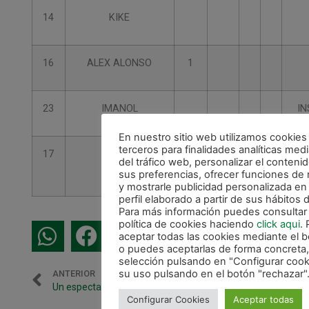
14
KIKE
16
ALEX ALONSO
1
23
IMANOL
IN
En nuestro sitio web utilizamos cookies
terceros para finalidades analíticas medi
17
FALI
del tráfico web, personalizar el conten
sus preferencias, ofrecer funciones de 
y mostrarle publicidad personalizada en
perfil elaborado a partir de sus hábitos
Para más información puedes consultar
política de cookies haciendo
click aqui
.
aceptar todas las cookies mediante el b
o puedes aceptarlas de forma concreta,
selección pulsando en "Configurar cooki
su uso pulsando en el botón "rechazar"
ANTERIOR
SIGUIENTE
Un espectacular Magna Gurpea golea a Catgas Santa Coloma (10-3)
UMA Antequera – Magna Gurpea: Martes 24 de noviembre a las 20.45 h
Configurar Cookies
Aceptar todas