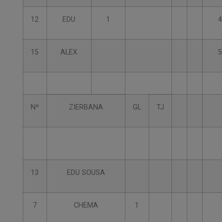
12
EDU
1
4
15
ALEX
5
Nº
ZIERBANA
GL
TJ
13
EDU SOUSA
7
CHEMA
1