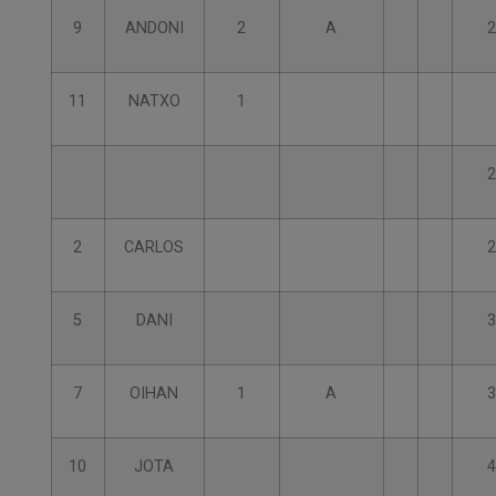
9
ANDONI
2
A
2
11
NATXO
1
2
2
CARLOS
2
5
DANI
3
7
OIHAN
1
A
3
10
JOTA
4