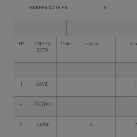
GURPEA XOTA F.S.
5
Nº
GURPEA
Goles
Tarjetas
Res
XOTA
1
DAVID
1
4
TRISTAN
1
8
JORGE
A
2