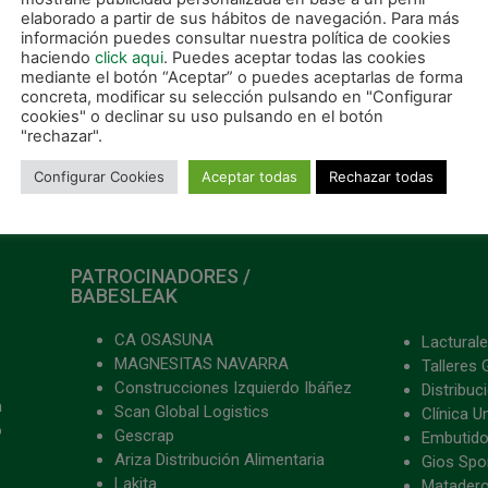
elaborado a partir de sus hábitos de navegación. Para más
información puedes consultar nuestra política de cookies
haciendo
click aqui
. Puedes aceptar todas las cookies
mediante el botón “Aceptar” o puedes aceptarlas de forma
concreta, modificar su selección pulsando en "Configurar
cookies" o declinar su uso pulsando en el botón
"rechazar".
Configurar Cookies
Aceptar todas
Rechazar todas
PATROCINADORES /
BABESLEAK
CA OSASUNA
Lacturale
MAGNESITAS NAVARRA
Talleres 
Construcciones Izquierdo Ibáñez
Distribu
a
Scan Global Logistics
Clínica U
o
Gescrap
Embutido
Ariza Distribución Alimentaria
Gios Spon
Lakita
Matader