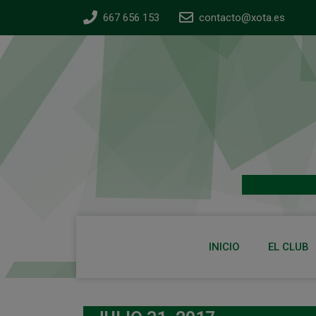
667 656 153
contacto@xota.es
INICIO
EL CLUB