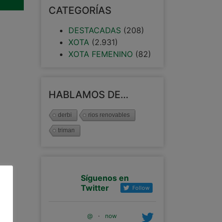
CATEGORÍAS
DESTACADAS
(208)
XOTA
(2.931)
XOTA FEMENINO
(82)
HABLAMOS DE…
derbi
rios renovables
triman
Síguenos en
Twitter
Follow
@
·
now