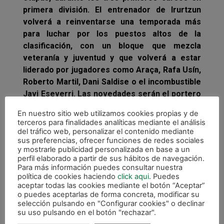
primera división. El entrenador de Irurtzun
volverá a reinventarse una temporada más
para luchar por los puestos altos de la
clasificación, con un bloque que mezcla
veteranía y juventud y que volverá a estar
liderado por jugadores como Araça, Rafa Usín,
Roberto Martil, Dani Saldise o el incombustible
Javi Eseverri. Las novedades serán el portero
Edu Sousa, el ala catalán Alex Llamas y Bynho,
En nuestro sitio web utilizamos cookies propias y de
jugador revelación de la Liga Futsal en Brasil.
terceros para finalidades analíticas mediante el análisis
del tráfico web, personalizar el contenido mediante
Imanol Arregui fue elegido ‘mejor entrenador’
sus preferencias, ofrecer funciones de redes sociales
de la liga en la pasada temporada 2016/2017
y mostrarle publicidad personalizada en base a un
perfil elaborado a partir de sus hábitos de navegación.
en la votación anual que realiza la Asociación
Para más información puedes consultar nuestra
Nacional de Entrenadores de Fútbol Sala
política de cookies haciendo
click aqui
. Puedes
(ANEFS) y fue nominado a mejor técnico de
aceptar todas las cookies mediante el botón “Aceptar”
o puedes aceptarlas de forma concreta, modificar su
primera en los premios anuales de la LNFS.
selección pulsando en "Configurar cookies" o declinar
su uso pulsando en el botón "rechazar".