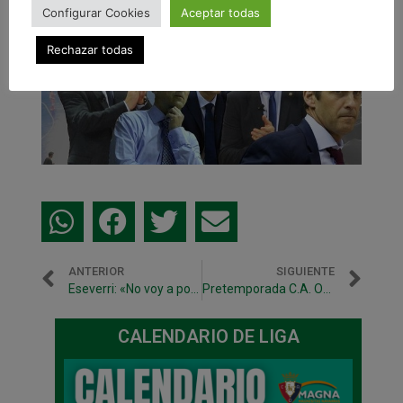
Configurar Cookies
Aceptar todas
Rechazar todas
ANTERIOR
SIGUIENTE
Eseverri: «No voy a poner fecha a mi retirada»
Pretemporada C.A. Osasuna Magna
CALENDARIO DE LIGA