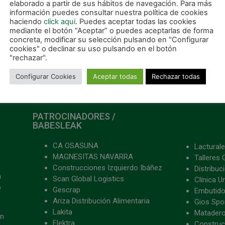
elaborado a partir de sus hábitos de navegación. Para más
información puedes consultar nuestra política de cookies
ER MÁS »
haciendo
click aqui
. Puedes aceptar todas las cookies
mediante el botón “Aceptar” o puedes aceptarlas de forma
concreta, modificar su selección pulsando en "Configurar
 diciembre, 2017
cookies" o declinar su uso pulsando en el botón
"rechazar".
Configurar Cookies
Aceptar todas
Rechazar todas
PATROCINADORES /
BABESLEAK
CA OSASUNA
Lacturale
MAGNESITAS NAVARRA
Talleres 
Construcciones Izquierdo Ibáñez
Distribu
a
Scan Global Logistics
Clínica U
o
Gescrap
Embutido
Ariza Distribución Alimentaria
Gios Spon
Lakita
Matader
ón
Elektra
Construc