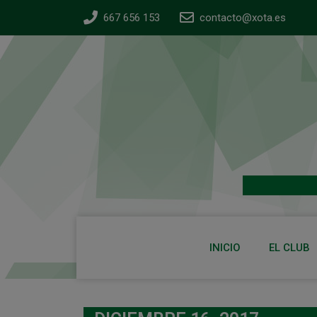
667 656 153
contacto@xota.es
INICIO
EL CLUB