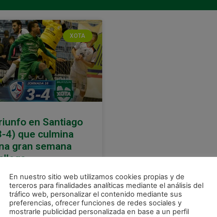
XOTA
riunfo en Santiago
3-4) que culmina
na gran semana
allega
 semana gallega de C.A.
En nuestro sitio web utilizamos cookies propias y de
asuna Magna terminó con
terceros para finalidades analíticas mediante el análisis del
tráfico web, personalizar el contenido mediante sus
ra victoria en el debut de los
preferencias, ofrecer funciones de redes sociales y
varros en la segunda vuelta
mostrarle publicidad personalizada en base a un perfil
 la competición liguera.