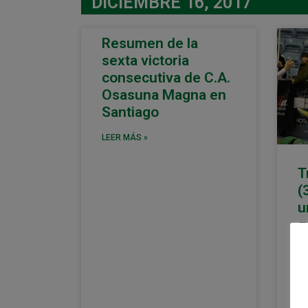
DICIEMBRE 16, 2017
Resumen de la
sexta victoria
consecutiva de C.A.
Osasuna Magna en
Santiago
LEER MÁS »
T
(
u
g
La
Os
ot
na
de