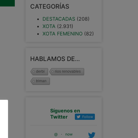
CATEGORÍAS
DESTACADAS
(208)
XOTA
(2.931)
XOTA FEMENINO
(82)
HABLAMOS DE…
derbi
rios renovables
triman
Síguenos en
Twitter
Follow
@
·
now