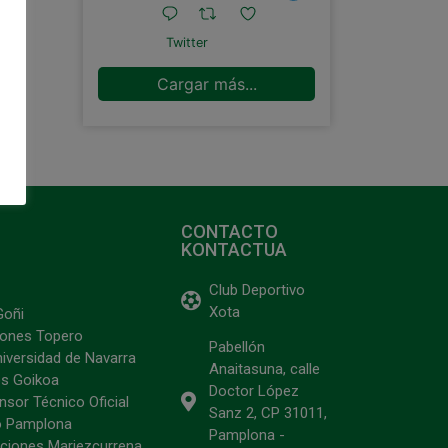
Twitter
Cargar más...
CONTACTO
KONTACTUA
Club Deportivo
Xota
Goñi
ciones Topero
Pabellón
niversidad de Navarra
Anaitasuna, calle
s Goikoa
Doctor López
sor Técnico Oficial
Sanz 2, CP 31011,
o Pamplona
Pamplona -
ciones Mariezcurrena