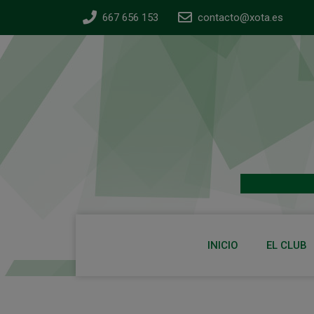
667 656 153
contacto@xota.es
INICIO
EL CLUB