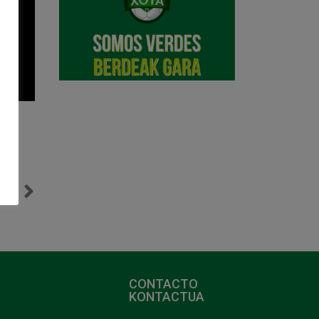
NTE
Información precio entradas para el C.A. Osasuna Magna vs ElPozo Murcia
CONTACTO
KONTACTUA