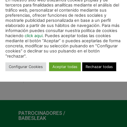
En nuestro sitio web utilizamos cookies propias y de
terceros para finalidades analíticas mediante el análisis del
tráfico web, personalizar el contenido mediante sus
preferencias, ofrecer funciones de redes sociales y
mostrarle publicidad personalizada en base a un perfil
elaborado a partir de sus hábitos de navegación. Para más
información puedes consultar nuestra política de cookies
haciendo
click aqui
. Puedes aceptar todas las cookies
mediante el botón “Aceptar” o puedes aceptarlas de forma
concreta, modificar su selección pulsando en "Configurar
cookies" o declinar su uso pulsando en el botón
"rechazar".
Configurar Cookies
Aceptar todas
Rechazar todas
SIGUIE
Triunfo en Santiago (3-4) que culmina una gran semana gallega
PATROCINADORES /
BABESLEAK