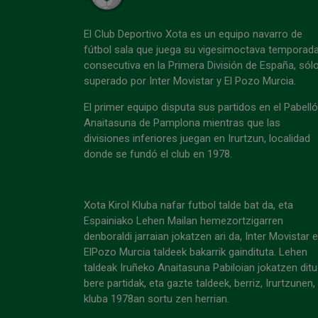
El Club Deportivo Xota es un equipo navarro de
fútbol sala que juega su vigesimoctava temporad
consecutiva en la Primera División de España, sól
superado por Inter Movistar y El Pozo Murcia.
El primer equipo disputa sus partidos en el Pabell
Anaitasuna de Pamplona mientras que las
divisiones inferiores juegan en Irurtzun, localidad
donde se fundó el club en 1978.
Xota Kirol Kluba nafar futbol talde bat da, eta
Espainiako Lehen Mailan hemezortzigarren
denboraldi jarraian jokatzen ari da, Inter Movistar 
ElPozo Murcia taldeek bakarrik gaindituta. Lehen
taldeak Iruñeko Anaitasuna Pabiloian jokatzen ditu
bere partidak, eta gazte taldeek, berriz, Irurtzunen,
kluba 1978an sortu zen herrian.