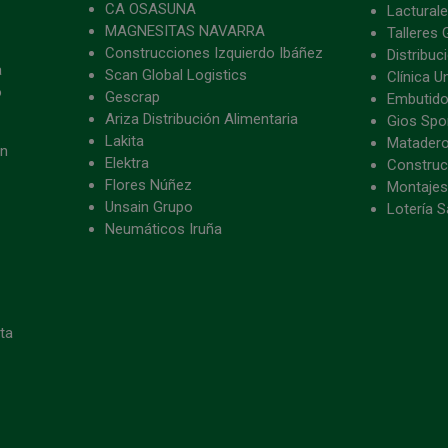
CA OSASUNA
Lacturale
MAGNESITAS NAVARRA
Talleres 
Construcciones Izquierdo Ibáñez
Distribu
a
Scan Global Logistics
Clínica U
o
Gescrap
Embutido
Ariza Distribución Alimentaria
Gios Spon
Lakita
Matader
ón
Elektra
Construc
Flores Núñez
Montajes
Unsain Grupo
Lotería S
Neumáticos Iruña
eta