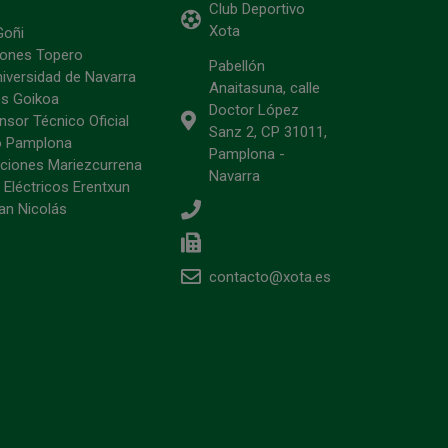
Club Deportivo
Xota
Goñi
ciones Topero
Pabellón
niversidad de Navarra
Anaitasuna, calle
s Goikoa
Doctor López
sor Técnico Oficial
Sanz 2, CP 31011,
o Pamplona
Pamplona -
ciones Mariezcurrena
Navarra
 Eléctricos Erentxun
an Nicolás
contacto@xota.es