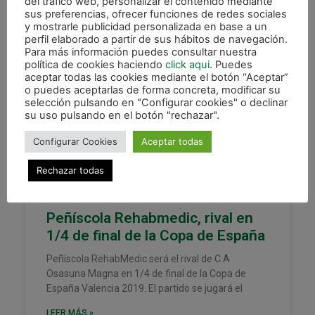
del tráfico web, personalizar el contenido mediante
sus preferencias, ofrecer funciones de redes sociales
18 diciembre, 2018
y mostrarle publicidad personalizada en base a un
perfil elaborado a partir de sus hábitos de navegación.
Para más información puedes consultar nuestra
política de cookies haciendo
click aqui
. Puedes
aceptar todas las cookies mediante el botón “Aceptar”
XOTA
o puedes aceptarlas de forma concreta, modificar su
selección pulsando en "Configurar cookies" o declinar
su uso pulsando en el botón "rechazar".
Configurar Cookies
Aceptar todas
Rechazar todas
Peñíscola Rehabmedic, rival en
1/4 de final de la Copa de España
Peñíscola RehabMedic será el rival de C.A
Osasuna Magna en 1/4 de final de la Copa de
España Valencia 2019. El partido se jugará el
LEER MÁS »