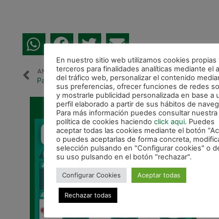
En nuestro sitio web utilizamos cookies propias
terceros para finalidades analíticas mediante el a
ANTERIOR
SIGUIENTE
del tráfico web, personalizar el contenido media
Partido amistoso contra el FC Barcelona en Donosti
Reserva tu entrada para ver a Osasuna Magna en la Copa de España
sus preferencias, ofrecer funciones de redes so
y mostrarle publicidad personalizada en base a 
perfil elaborado a partir de sus hábitos de naveg
CALENDARIO DE LIGA
Para más información puedes consultar nuestra
política de cookies haciendo
click aqui
. Puedes
aceptar todas las cookies mediante el botón “Ac
o puedes aceptarlas de forma concreta, modific
selección pulsando en "Configurar cookies" o de
su uso pulsando en el botón "rechazar".
Configurar Cookies
Aceptar todas
Rechazar todas