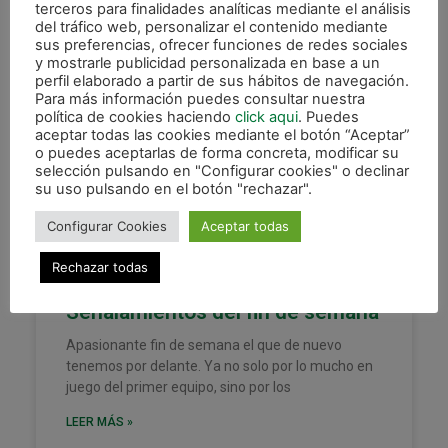
terceros para finalidades analíticas mediante el análisis
20 mayo, 2022
del tráfico web, personalizar el contenido mediante
sus preferencias, ofrecer funciones de redes sociales
y mostrarle publicidad personalizada en base a un
perfil elaborado a partir de sus hábitos de navegación.
Para más información puedes consultar nuestra
política de cookies haciendo
click aqui
. Puedes
XOTA
aceptar todas las cookies mediante el botón “Aceptar”
o puedes aceptarlas de forma concreta, modificar su
selección pulsando en "Configurar cookies" o declinar
su uso pulsando en el botón "rechazar".
Configurar Cookies
Aceptar todas
Rechazar todas
Señalamientos del fin de semana
Apasionante fin de semana el que de nuevo
tenemos por delante. Ya no solo por lo mucho en
juego del primer equipo, sino por los
LEER MÁS »