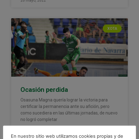
20 mayo, 2022
XOTA
Ocasión perdida
Osasuna Magna quería lograr la victoria para
certificar la permanencia ante su afición, pero
como sucediera en las últimas jornadas, de nuevo
no logró completar
LEER MÁS »
En nuestro sitio web utilizamos cookies propias y de