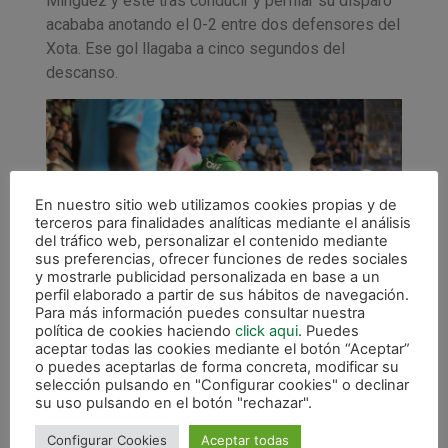
Minguez y éste tras conducir y perfilar su disparo
acababa anotando el 0-2 entre dos defensores del
Xota. Ese gol llagaba a cinco segundos del
descanso.
En nuestro sitio web utilizamos cookies propias y de
terceros para finalidades analíticas mediante el análisis
del tráfico web, personalizar el contenido mediante
sus preferencias, ofrecer funciones de redes sociales
y mostrarle publicidad personalizada en base a un
perfil elaborado a partir de sus hábitos de navegación.
Para más información puedes consultar nuestra
política de cookies haciendo
click aqui
. Puedes
aceptar todas las cookies mediante el botón “Aceptar”
Al paso por vestuarios se vio a un Osasuna Magna
o puedes aceptarlas de forma concreta, modificar su
selección pulsando en "Configurar cookies" o declinar
que mordía mucho en pista rival, con una marcha
su uso pulsando en el botón "rechazar".
más en el juego y con esa intensidad propia de
quien quiere ganar para lograr el objetivo. También
Configurar Cookies
Aceptar todas