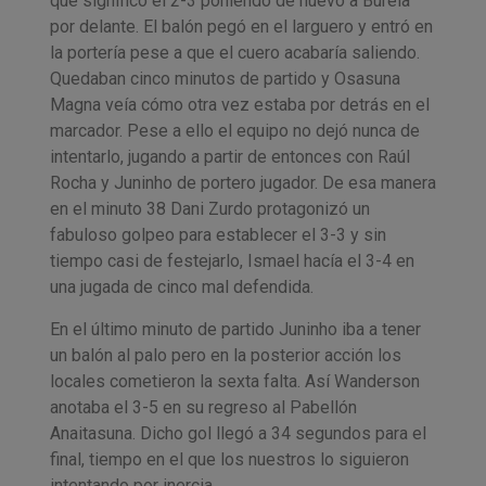
que significó el 2-3 poniendo de nuevo a Burela
por delante. El balón pegó en el larguero y entró en
la portería pese a que el cuero acabaría saliendo.
Quedaban cinco minutos de partido y Osasuna
Magna veía cómo otra vez estaba por detrás en el
marcador. Pese a ello el equipo no dejó nunca de
intentarlo, jugando a partir de entonces con Raúl
Rocha y Juninho de portero jugador. De esa manera
en el minuto 38 Dani Zurdo protagonizó un
fabuloso golpeo para establecer el 3-3 y sin
tiempo casi de festejarlo, Ismael hacía el 3-4 en
una jugada de cinco mal defendida.
En el último minuto de partido Juninho iba a tener
un balón al palo pero en la posterior acción los
locales cometieron la sexta falta. Así Wanderson
anotaba el 3-5 en su regreso al Pabellón
Anaitasuna. Dicho gol llegó a 34 segundos para el
final, tiempo en el que los nuestros lo siguieron
intentando por inercia.