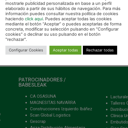
mostrarle publicidad personalizada en base a un perfil
ER MÁS »
elaborado a partir de sus hábitos de navegación. Para más
LEER MÁS »
información puedes consultar nuestra política de cookies
haciendo
click aqui
. Puedes aceptar todas las cookies
mediante el botón “Aceptar” o puedes aceptarlas de forma
concreta, modificar su selección pulsando en "Configurar
cookies" o declinar su uso pulsando en el botón
"rechazar".
 agosto, 2022
25 agosto, 2022
Configurar Cookies
Aceptar todas
Rechazar todas
PATROCINADORES /
BABESLEAK
CA OSASUNA
Lacturale
MAGNESITAS NAVARRA
Talleres 
Construcciones Izquierdo Ibáñez
Distribu
a
Scan Global Logistics
Clínica U
o
Gescrap
Embutido
Ariza Distribución Alimentaria