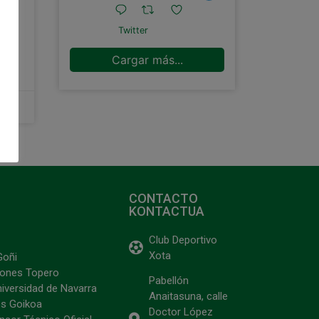
Twitter
Cargar más...
CONTACTO
KONTACTUA
Club Deportivo
Xota
Goñi
ciones Topero
Pabellón
niversidad de Navarra
Anaitasuna, calle
s Goikoa
Doctor López