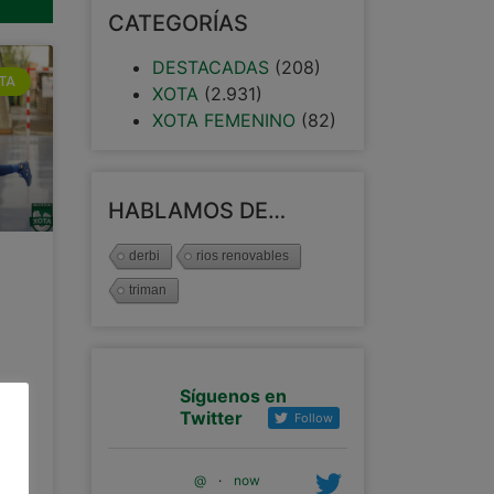
CATEGORÍAS
DESTACADAS
(208)
TA
XOTA
(2.931)
XOTA FEMENINO
(82)
HABLAMOS DE…
derbi
rios renovables
triman
Síguenos en
Twitter
Follow
@
·
now
z