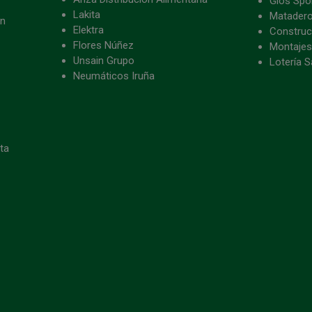
Gios Spon
Lakita
Matader
ón
Elektra
Construc
Flores Núñez
Montajes
Unsain Grupo
Lotería S
Neumáticos Iruña
eta