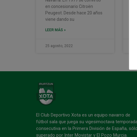
en concesionario Citroën
LE
Peugeot. Desde hace 20 años
viene dando su
LEER MÁS »
25 agosto, 2022
25
El Club Deportivo Xota es un equipo navarro de
fútbol sala que juega su vigesimoctava temporad
consecutiva en la Primera División de España, sól
superado por Inter Movistar y El Pozo Murcia.