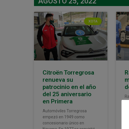
AGOSTO 25, 2022
XOTA
Citroën Torregrosa
R
renueva su
m
patrocinio en el año
d
del 25 aniversario
Ra
en Primera
se
Ma
Automóviles Torregrosa
se
empezó en 1949 como
el
concesionario único en
pa
Navarra. En 1977 se convirtió