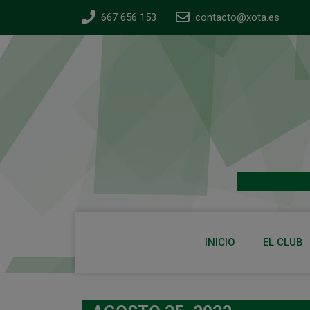
667 656 153
contacto@xota.es
INICIO
EL CLUB