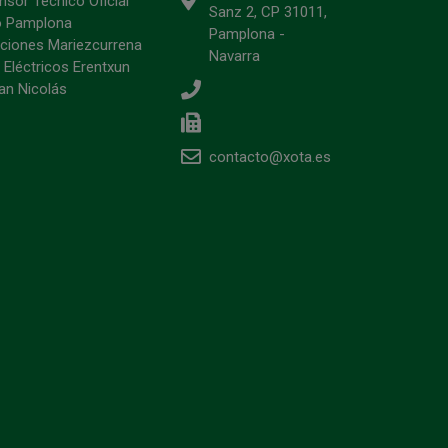
sor Técnico Oficial
Sanz 2, CP 31011,
o Pamplona
Pamplona -
ciones Mariezcurrena
Navarra
 Eléctricos Erentxun
an Nicolás
contacto@xota.es