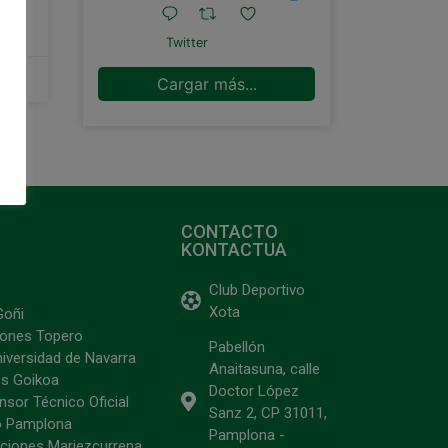
Twitter
Cargar más...
CONTACTO
KONTACTUA
Club Deportivo
Xota
Goñi
ciones Topero
Pabellón
niversidad de Navarra
Anaitasuna, calle
s Goikoa
Doctor López
sor Técnico Oficial
Sanz 2, CP 31011,
o Pamplona
Pamplona -
ciones Mariezcurrena