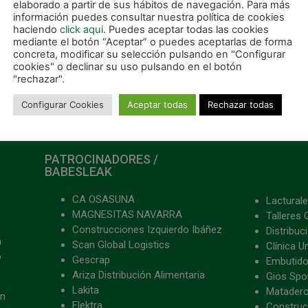
elaborado a partir de sus hábitos de navegación. Para más
información puedes consultar nuestra política de cookies
LEER MÁS »
haciendo
click aqui
. Puedes aceptar todas las cookies
mediante el botón “Aceptar” o puedes aceptarlas de forma
concreta, modificar su selección pulsando en "Configurar
 abril, 2023
21 abril, 2023
cookies" o declinar su uso pulsando en el botón
"rechazar".
Configurar Cookies
Aceptar todas
Rechazar todas
PATROCINADORES /
BABESLEAK
CA OSASUNA
Lacturale
MAGNESITAS NAVARRA
Talleres 
Construcciones Izquierdo Ibáñez
Distribu
a
Scan Global Logistics
Clínica U
o
Gescrap
Embutido
Ariza Distribución Alimentaria
Gios Spon
Lakita
Matader
ón
Elektra
Construc