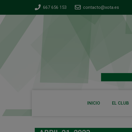
667 656 153
contacto@xota.es
INICIO
EL CLUB