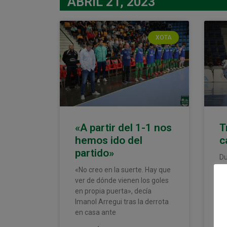
ABRIL 21, 2023
XOTA
«A partir del 1-1 nos
T
hemos ido del
c
partido»
Du
en
«No creo en la suerte. Hay que
du
ver de dónde vienen los goles
Ap
en propia puerta», decía
ll
Imanol Arregui tras la derrota
en casa ante
LE