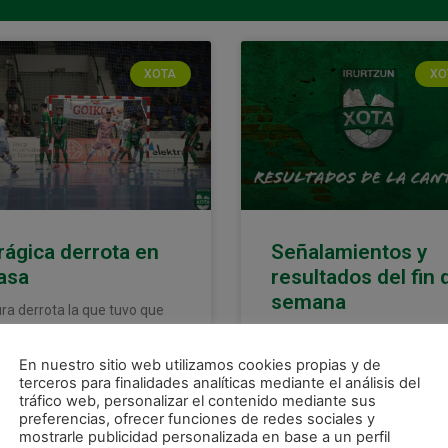
XOTA
XO
rágica derrota en
Señalamientos y
asa
resultados del fin 
semana
ra derrota la que tuvo que
cajar Osasuna Magna en su
Aquí te ofrecemos los
elo ante el Noia Portus
señalamientos y resultados
En nuestro sitio web utilizamos cookies propias y de
ostoli. El conjunto gallego se
obtenidos por los equipos de
terceros para finalidades analíticas mediante el análisis del
evó los tres puntos
Club Deportivo Xota
tráfico web, personalizar el contenido mediante sus
preferencias, ofrecer funciones de redes sociales y
correspondientes al fin de
ER MÁS »
mostrarle publicidad personalizada en base a un perfil
semana del 21, 22 y 23