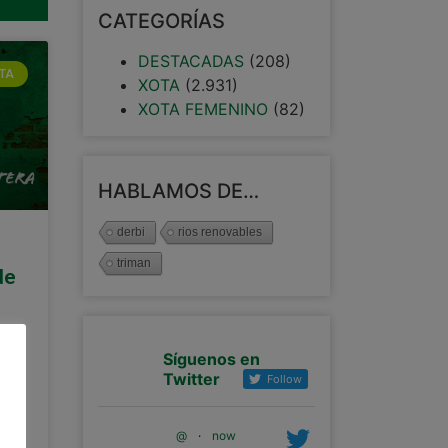
CATEGORÍAS
DESTACADAS
(208)
TA
XOTA
(2.931)
XOTA FEMENINO
(82)
HABLAMOS DE…
derbi
rios renovables
triman
de
Síguenos en
l
Twitter
Follow
@
·
now