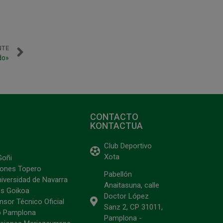
NTE
do»
CONTACTO
KONTACTUA
Club Deportivo
Xota
Goñi
ciones Topero
Pabellón
niversidad de Navarra
Anaitasuna, calle
s Goikoa
Doctor López
sor Técnico Oficial
Sanz 2, CP 31011,
o Pamplona
Pamplona -