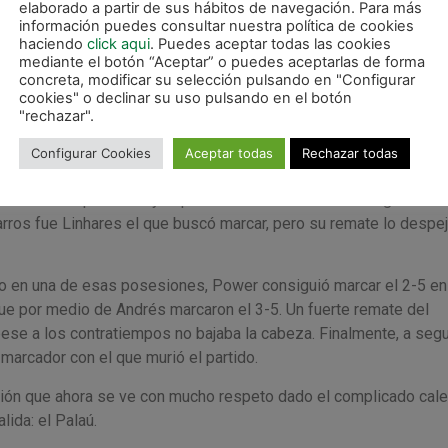
elaborado a partir de sus hábitos de navegación. Para más
ando mucho y finalmente el propio Fabinho acabó recortando
información puedes consultar nuestra política de cookies
e dentro del área que dio por finalizada una magnífica circulació
haciendo
click aqui
. Puedes aceptar todas las cookies
mediante el botón “Aceptar” o puedes aceptarlas de forma
 se había decantado por el portero jugador. Incluso, antes del go
concreta, modificar su selección pulsando en "Configurar
de la frontal, en cuya acción el balón pegó en un defensor y lo 
cookies" o declinar su uso pulsando en el botón
"rechazar".
ndos después, Dani Zurdo cometió la quinta falta local y vio la
Configurar Cookies
Aceptar todas
Rechazar todas
mbién el Noia se iba a quedar con un jugador menos por expulsió
irata no lo aprovechó y el partido continuó con los dos goles de
varros fue Linhares el que buscó marcar, pero su remate lo despe
o en una de esas posesiones, Power consiguió marcar el 2-5 en
 que por medio de Andrés marcaron el 3-5. Un fuerte remate del
 pese a los contratiempos no bajaba la cabeza. Finalmente, a se
marcador con el que murió el partido.
ción que ahora se ve con mucho respeto dado el complicado cale
ida: el Palaú.