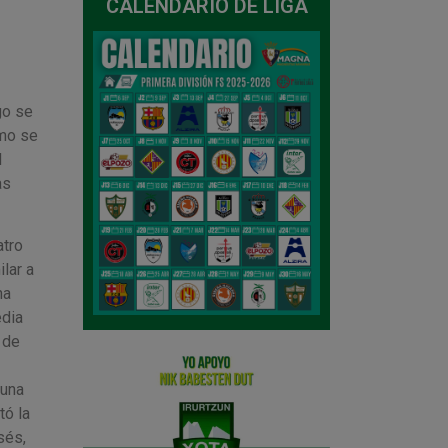
CALENDARIO DE LIGA
go se
omo se
l
as
atro
lar a
ha
edia
 de
 una
tó la
sés,