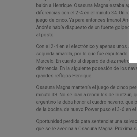
balón a Henrique. Osasuna Magna estaba apret
diferencias con el 2-4 en el minuto 34. Un remat
juego de cinco. Ya para entonces Imanol Arregui
Andrés había dispuesto de un fuerte golpeo des
al poste.
Con el 2-4 en el electrónico y apenas unos segu
segunda amarilla, por lo que fue expulsado. Ta
Marcelo. En cuanto al disparo de diez metros, P
diferencia. En la siguiente posesión de los na
grandes reflejos Henrique.
Osasuna Magna mantenía el juego de cinco per
minuto 38. No se iban a rendir los de Irurtzun,
argentino le daba honor al cuadro navarro, que
de la bocina, de nuevo Power puso el 3-6 en el 
Oportunidad perdida para sentenciar una salva
que se le avecina a Osasuna Magna. Próxima sal