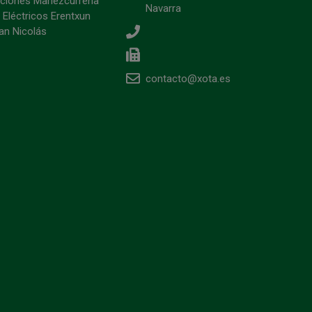
ciones Mariezcurrena
Navarra
 Eléctricos Erentxun
an Nicolás
contacto@xota.es