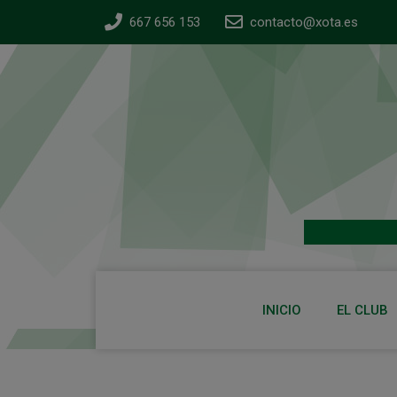
667 656 153
contacto@xota.es
INICIO
EL CLUB