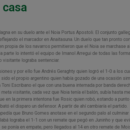
n casa
agna en su duelo ante el Noia Portus Apostoli. El conjunto galle
 reflejando el marcador en Anaitasuna. Un duelo que tan pronto c
en propia de los navarros permitieron que el Noia se marchase a
a parte lo intentó el equipo de Imanol Arregui de todas las form
 visitante lograba sentenciar.
es y por ello fue Andrés Geraghty quien logró el 1-0 a los cu
 sido el propio argentino quien había gozado de una ocasión simi
a Toni Escribano el que con una buena internada por banda derec
l meta visitante, cada vez que Noia tenía el balón, subía hasta m
ue en la primera intentona fue Rosic quien robó, estando a punto
bató el disparo un defensor. A partir de ahí cambiaría el partido.
mpedía que Bruno Gomes anotase en el segundo palo al culminar
Jabá lograba el 1-1 con un remate que pegó en Juninho y que evi
do se ponía en empate, pero llegados al 14 en otro remate de Moi