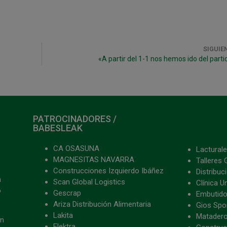
SIGUIE
«A partir del 1-1 nos hemos ido del parti
PATROCINADORES /
BABESLEAK
CA OSASUNA
Lacturale
MAGNESITAS NAVARRA
Talleres 
Construcciones Izquierdo Ibáñez
Distribu
a
Scan Global Logistics
Clínica U
o
Gescrap
Embutido
Ariza Distribución Alimentaria
Gios Spon
Lakita
Matader
ón
Elektra