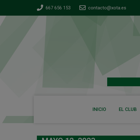
667 656 153
contacto@xota.es
INICIO
EL CLUB