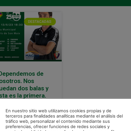
DESTACADAS
Dependemos de
osotros. Nos
uedan dos balas y
sta es la primera.
amos a jugar a
uerte»
En nuestro sitio web utilizamos cookies propias y de
terceros para finalidades analíticas mediante el análisis del
asuna Magna afronta este
tráfico web, personalizar el contenido mediante sus
bado a partir de las 18:30
preferencias, ofrecer funciones de redes sociales y