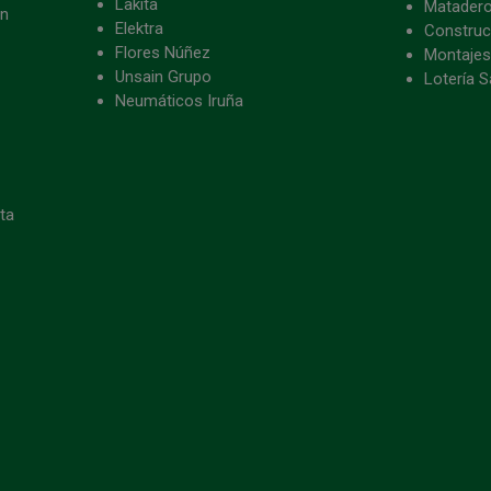
Lakita
Matader
ón
Elektra
Construc
Flores Núñez
Montajes
Unsain Grupo
Lotería S
Neumáticos Iruña
eta