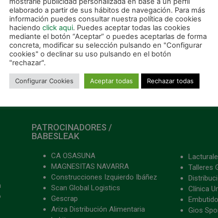
mostrarle publicidad personalizada en base a un perfil
ras la primera de las dos
elaborado a partir de sus hábitos de navegación. Para más
timas jornadas de liga. Todos
información puedes consultar nuestra política de cookies
s partidos se celebran
haciendo
click aqui
. Puedes aceptar todas las cookies
mediante el botón “Aceptar” o puedes aceptarlas de forma
ER MÁS »
concreta, modificar su selección pulsando en "Configurar
cookies" o declinar su uso pulsando en el botón
"rechazar".
 mayo, 2023
Configurar Cookies
Aceptar todas
Rechazar todas
PATROCINADORES /
BABESLEAK
CA OSASUNA
Lacturale
MAGNESITAS NAVARRA
Talleres 
Construcciones Izquierdo Ibáñez
Distribu
a
Scan Global Logistics
Clínica U
o
Gescrap
Embutido
Ariza Distribución Alimentaria
Gios Spon