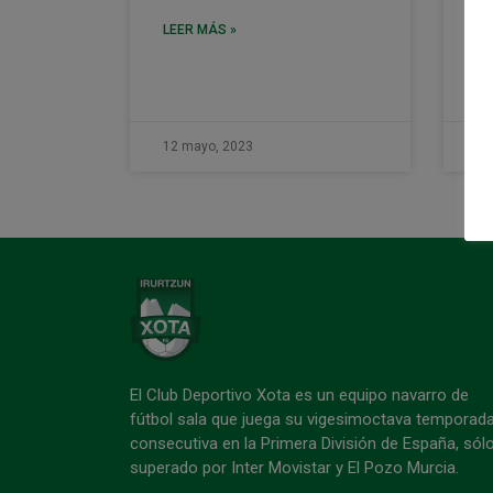
ho
úl
LEER MÁS »
lo
LE
12 mayo, 2023
12
El Club Deportivo Xota es un equipo navarro de
fútbol sala que juega su vigesimoctava temporad
consecutiva en la Primera División de España, sól
superado por Inter Movistar y El Pozo Murcia.