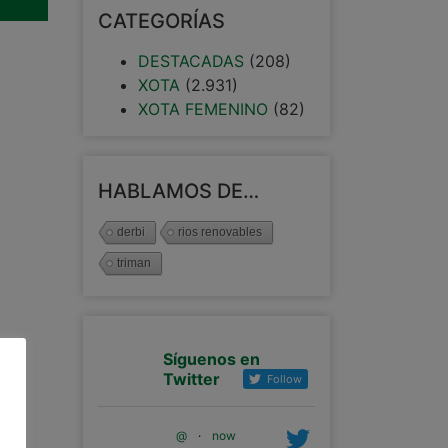
CATEGORÍAS
DESTACADAS
(208)
XOTA
(2.931)
XOTA FEMENINO
(82)
HABLAMOS DE…
derbi
rios renovables
triman
Síguenos en
Twitter
Follow
@
·
now