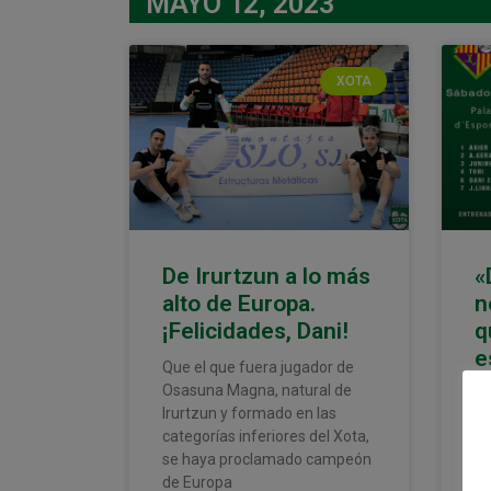
MAYO 12, 2023
XOTA
De Irurtzun a lo más
«
alto de Europa.
n
¡Felicidades, Dani!
q
e
Que el que fuera jugador de
V
Osasuna Magna, natural de
m
Irurtzun y formado en las
categorías inferiores del Xota,
Os
se haya proclamado campeón
sá
de Europa