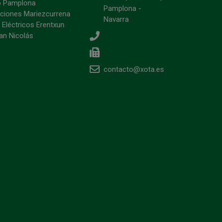
o Pamplona
Pamplona -
ciones Mariezcurrena
Navarra
 Eléctricos Erentxun
an Nicolás
contacto@xota.es