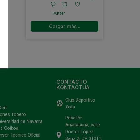
Twitter
Cargar más...
CONTACTO
KONTACTUA
Club Deportivo
Xota
Goñi
ciones Topero
Pabellón
niversidad de Navarra
Anaitasuna, calle
s Goikoa
Doctor López
sor Técnico Oficial
Sanz 2, CP 31011,