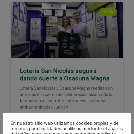
XOTA
Lotería San Nicolás seguirá
dando suerte a Osasuna Magna
Lotería San Nicolás y Osasuna Magna reeditan un
año más el acuerdo de colaboración alcanzado la
temporada pasada. Así, esta nueva campaña
ambas entidades vuelven
LEER MÁS »
En nuestro sitio web utilizamos cookies propias y de
terceros para finalidades analíticas mediante el análisis
13 septiembre, 2023