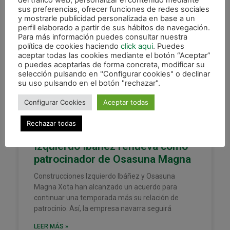
del tráfico web, personalizar el contenido mediante
sus preferencias, ofrecer funciones de redes sociales
y mostrarle publicidad personalizada en base a un
perfil elaborado a partir de sus hábitos de navegación.
Para más información puedes consultar nuestra
política de cookies haciendo
click aqui
. Puedes
XOTA
aceptar todas las cookies mediante el botón “Aceptar”
o puedes aceptarlas de forma concreta, modificar su
selección pulsando en "Configurar cookies" o declinar
su uso pulsando en el botón "rechazar".
Configurar Cookies
Aceptar todas
Rechazar todas
Izquierdo Ibáñez renueva como
patrocinador de Osasuna Magna
Construcciones Izquierdo Ibáñez y Osasuna
Magna Xota han alcanzado un acuerdo para
continuar una temporada más su relación de
patrocinio. Así, la empresa navarra seguirá
LEER MÁS »