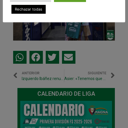
Rechazar todas
ANTERIOR
SIGUIENTE
Izquierdo Ibáñez renueva como patrocinador de Osasuna Magna
Asier: «Tenemos que seguir con el nivel mostrado en las dos jornadas de liga»
CALENDARIO DE LIGA