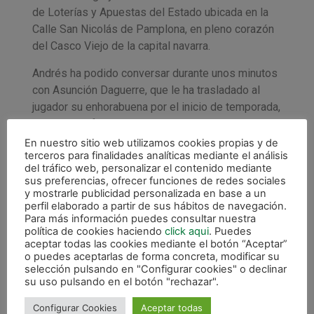
de Loterías y Apuestas del Estado ubicada en la
Calle San Nicolás de Pamplona, en pleno corazón
del Casco Viejo de la capital navarra.
Andrés ha podido conversar durante unos minutos
con Asunción Daguerre, que le ha trasladado al
jugador su enhorabuena por el inicio de temporada,
en la que el futbolista argentino lleva anotados
dos goles en dos partidos.
En nuestro sitio web utilizamos cookies propias y de
terceros para finalidades analíticas mediante el análisis
De igual modo, el CD Xota quiere agradecer el
del tráfico web, personalizar el contenido mediante
sus preferencias, ofrecer funciones de redes sociales
apoyo recibido en todo momento por parte de
y mostrarle publicidad personalizada en base a un
Asunción Daguerre y Tomás Ariztia.
perfil elaborado a partir de sus hábitos de navegación.
Para más información puedes consultar nuestra
política de cookies haciendo
click aqui
. Puedes
aceptar todas las cookies mediante el botón “Aceptar”
o puedes aceptarlas de forma concreta, modificar su
selección pulsando en "Configurar cookies" o declinar
su uso pulsando en el botón "rechazar".
Configurar Cookies
Aceptar todas