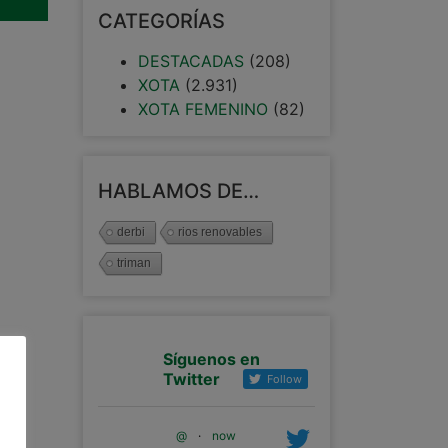
CATEGORÍAS
DESTACADAS
(208)
XOTA
(2.931)
XOTA FEMENINO
(82)
HABLAMOS DE…
derbi
rios renovables
triman
Síguenos en
Twitter
Follow
@
·
now