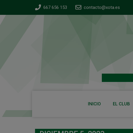
667 656 153
contacto@xota.es
INICIO
EL CLUB