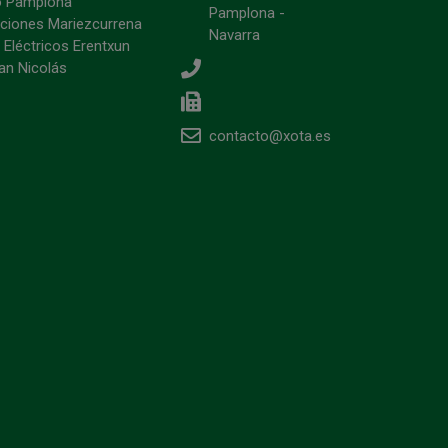
o Pamplona
Pamplona -
ciones Mariezcurrena
Navarra
 Eléctricos Erentxun
an Nicolás
contacto@xota.es