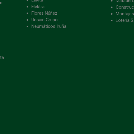
Matader
ón
Elektra
Construc
Flores Núñez
Montajes
Unsain Grupo
Lotería S
Neumáticos Iruña
eta