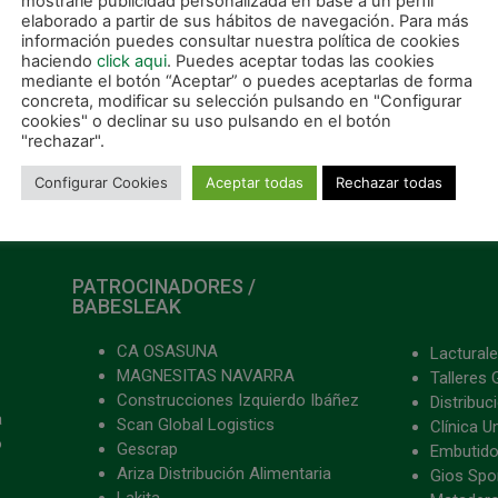
mostrarle publicidad personalizada en base a un perfil
elaborado a partir de sus hábitos de navegación. Para más
información puedes consultar nuestra política de cookies
haciendo
click aqui
. Puedes aceptar todas las cookies
mediante el botón “Aceptar” o puedes aceptarlas de forma
concreta, modificar su selección pulsando en "Configurar
cookies" o declinar su uso pulsando en el botón
"rechazar".
Configurar Cookies
Aceptar todas
Rechazar todas
PATROCINADORES /
BABESLEAK
CA OSASUNA
Lacturale
MAGNESITAS NAVARRA
Talleres 
Construcciones Izquierdo Ibáñez
Distribu
a
Scan Global Logistics
Clínica U
o
Gescrap
Embutido
Ariza Distribución Alimentaria
Gios Spon
Lakita