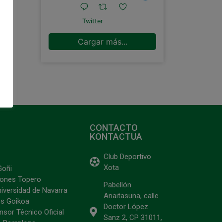
Twitter
Cargar más...
CONTACTO
KONTACTUA
Club Deportivo
Xota
Goñi
ciones Topero
Pabellón
niversidad de Navarra
Anaitasuna, calle
s Goikoa
Doctor López
sor Técnico Oficial
Sanz 2, CP 31011,