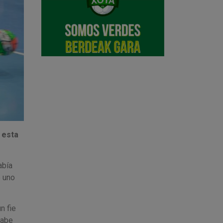
 esta
abía
e uno
n fie
cabe