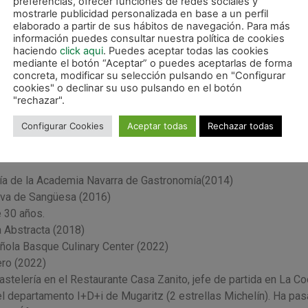
preferencias, ofrecer funciones de redes sociales y
mostrarle publicidad personalizada en base a un perfil
elaborado a partir de sus hábitos de navegación. Para más
información puedes consultar nuestra política de cookies
haciendo
click aqui
. Puedes aceptar todas las cookies
mediante el botón “Aceptar” o puedes aceptarlas de forma
concreta, modificar su selección pulsando en "Configurar
cookies" o declinar su uso pulsando en el botón
"rechazar".
Configurar Cookies
Aceptar todas
Rechazar todas
 que Aaron Ortiz suma en su carrera como chef:
ía de la Academia Navarra de Gastronomía(2014)
tiva de Sangüesa (2016)
 30 años.
Abstracta (2018)
ñola Basque Culinary Center (2022)
ro (2022)
astelería en el Restaurante Casa Zanito, jefe de partida en La Co
 departamento I+D+i de Mugaritz (2 estrellas Michelín). Ha pa