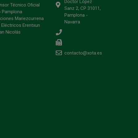
Doctor López
sor Técnico Oficial
Sanz 2, CP 31011,
o Pamplona
Pamplona -
ciones Mariezcurrena
Navarra
 Eléctricos Erentxun
an Nicolás
contacto@xota.es