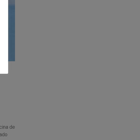
cina de
sado