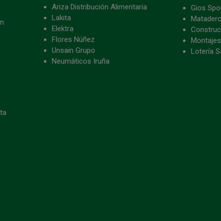
Ariza Distribución Alimentaria
Gios Spon
Lakita
Matader
ón
Elektra
Construc
Flores Núñez
Montajes
Unsain Grupo
Lotería S
Neumáticos Iruña
eta