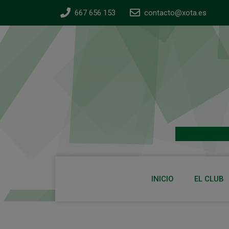
667 656 153
contacto@xota.es
INICIO
EL CLUB