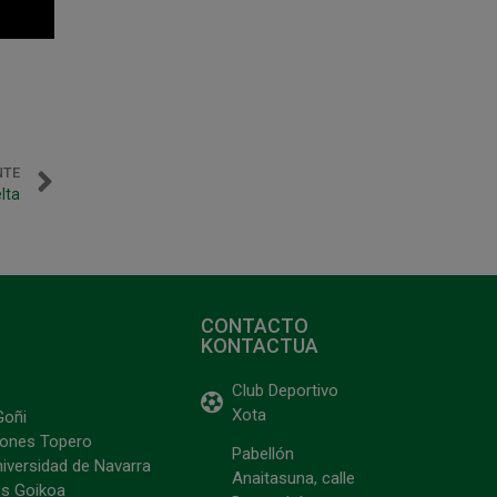
NTE
lta
CONTACTO
KONTACTUA
Club Deportivo
Xota
Goñi
ciones Topero
Pabellón
niversidad de Navarra
Anaitasuna, calle
s Goikoa