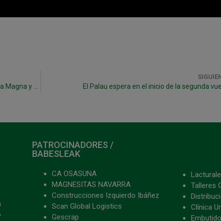
SIGUIE
Trae tu juguete al decisivo partido entre Osasuna Magna y Servigroup Peñíscola
El Palau espera en el inicio de la segunda vue
PATROCINADORES /
BABESLEAK
CA OSASUNA
Lacturale
MAGNESITAS NAVARRA
Talleres 
Construcciones Izquierdo Ibáñez
Distribu
a
Scan Global Logistics
Clínica U
o
Gescrap
Embutido