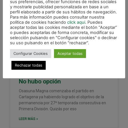
sus preferencias, ofrecer funciones de redes sociales
y mostrarle publicidad personalizada en base a un
perfil elaborado a partir de sus hábitos de navegación.
Para más información puedes consultar nuestra
política de cookies haciendo
click aqui
. Puedes
XOTA
aceptar todas las cookies mediante el botón “Aceptar”
o puedes aceptarlas de forma concreta, modificar su
selección pulsando en "Configurar cookies" o declinar
su uso pulsando en el botón "rechazar".
Configurar Cookies
Aceptar todas
Rechazar todas
No hubo opción
Osasuna Magna comenzaba el partido en
Cartagena ya habiendo logrado el objetivo de la
permanencia por 27ª temporada consecutiva en
Primera División. Quizás por eso
LEER MÁS »