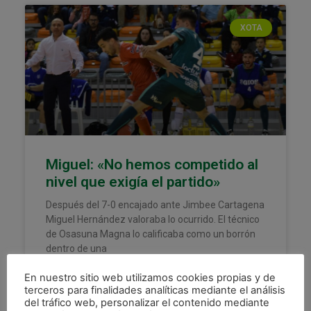
XOTA
Miguel: «No hemos competido al
nivel que exigía el partido»
Después del 7-0 encajado ante Jimbee Cartagena
Miguel Hernández valoraba lo ocurrido. El técnico
de Osasuna Magna lo calificaba como un borrón
dentro de una
LEER MÁS »
En nuestro sitio web utilizamos cookies propias y de
terceros para finalidades analíticas mediante el análisis
del tráfico web, personalizar el contenido mediante
28 abril, 2024