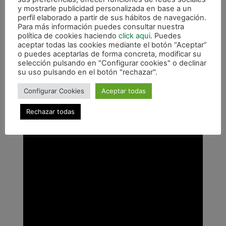
cosas te tienen que pasar para vivirlas. No hemos
y mostrarle publicidad personalizada en base a un
perfil elaborado a partir de sus hábitos de navegación.
estado en ningún momento en el partido».
Para más información puedes consultar nuestra
política de cookies haciendo
click aqui
. Puedes
aceptar todas las cookies mediante el botón “Aceptar”
o puedes aceptarlas de forma concreta, modificar su
selección pulsando en "Configurar cookies" o declinar
su uso pulsando en el botón "rechazar".
Configurar Cookies
Aceptar todas
Rechazar todas