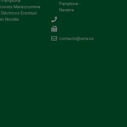
o Pamplona
Pamplona -
ciones Mariezcurrena
Navarra
 Eléctricos Erentxun
an Nicolás
contacto@xota.es