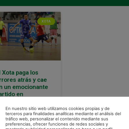
XOTA
l Xota paga los
rrores atrás y cae
n un emocionante
artido en
azanares (5-4)
En nuestro sitio web utilizamos cookies propias y de
asuna Magna rozó los
terceros para finalidades analíticas mediante el análisis del
ntos en su visita al
tráfico web, personalizar el contenido mediante sus
nzanares Arena tras un
preferencias, ofrecer funciones de redes sociales y
rtido en el que los navarros