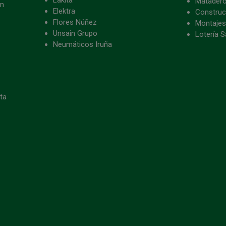
Matader
ón
Elektra
Construc
Flores Núñez
Montajes
Unsain Grupo
Lotería S
Neumáticos Iruña
eta