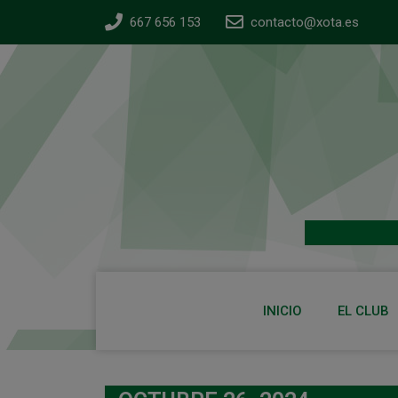
667 656 153
contacto@xota.es
INICIO
EL CLUB