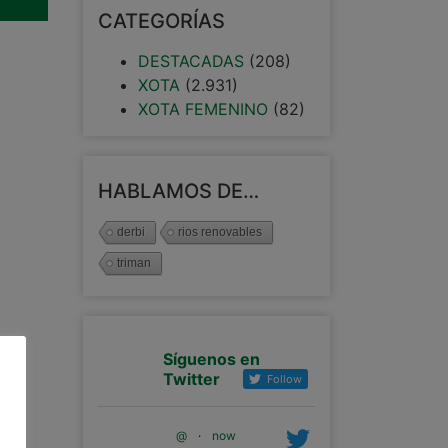
CATEGORÍAS
DESTACADAS
(208)
XOTA
(2.931)
XOTA FEMENINO
(82)
HABLAMOS DE…
derbi
rios renovables
triman
Síguenos en
Twitter
Follow
@
·
now