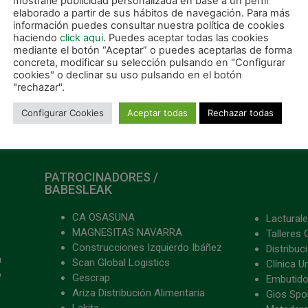
mostrarle publicidad personalizada en base a un perfil
elaborado a partir de sus hábitos de navegación. Para más
empre fueron a remolque.
información puedes consultar nuestra política de cookies
 error
haciendo
click aqui
. Puedes aceptar todas las cookies
mediante el botón “Aceptar” o puedes aceptarlas de forma
ER MÁS »
concreta, modificar su selección pulsando en "Configurar
cookies" o declinar su uso pulsando en el botón
"rechazar".
 octubre, 2024
Configurar Cookies
Aceptar todas
Rechazar todas
PATROCINADORES /
BABESLEAK
CA OSASUNA
Lacturale
MAGNESITAS NAVARRA
Talleres 
Construcciones Izquierdo Ibáñez
Distribu
a
Scan Global Logistics
Clínica U
o
Gescrap
Embutido
Ariza Distribución Alimentaria
Gios Spon
Lakita