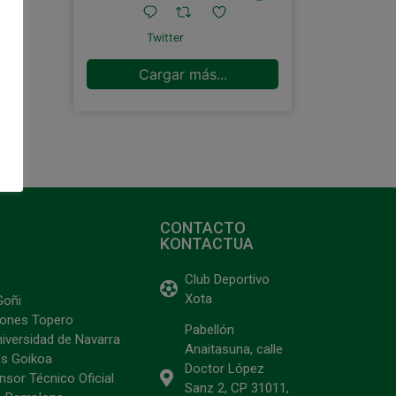
Twitter
Cargar más...
CONTACTO
KONTACTUA
Club Deportivo
Xota
Goñi
ciones Topero
Pabellón
niversidad de Navarra
Anaitasuna, calle
s Goikoa
Doctor López
sor Técnico Oficial
Sanz 2, CP 31011,