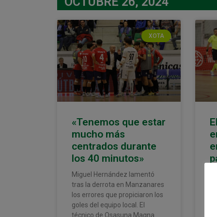
OCTUBRE 26, 2024
XOTA
«Tenemos que estar
E
mucho más
e
centrados durante
e
los 40 minutos»
p
M
Miguel Hernández lamentó
tras la derrota en Manzanares
Os
los errores que propiciaron los
pu
goles del equipo local. El
Ma
técnico de Osasuna Magna
pa