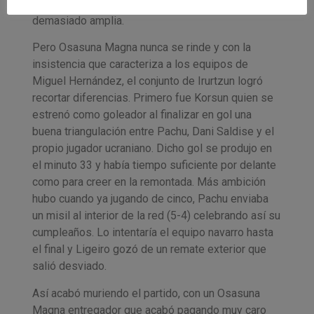
5-2. Era el minuto 28 y la diferencia se antojaba
demasiado amplia.
Pero Osasuna Magna nunca se rinde y con la
insistencia que caracteriza a los equipos de
Miguel Hernández, el conjunto de Irurtzun logró
recortar diferencias. Primero fue Korsun quien se
estrenó como goleador al finalizar en gol una
buena triangulación entre Pachu, Dani Saldise y el
propio jugador ucraniano. Dicho gol se produjo en
el minuto 33 y había tiempo suficiente por delante
como para creer en la remontada. Más ambición
hubo cuando ya jugando de cinco, Pachu enviaba
un misil al interior de la red (5-4) celebrando así su
cumpleaños. Lo intentaría el equipo navarro hasta
el final y Ligeiro gozó de un remate exterior que
salió desviado.
Así acabó muriendo el partido, con un Osasuna
Magna entregador que acabó pagando muy caro