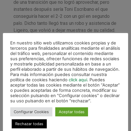
de una transición que no logró aprovechar, pero
instantes después sería Toni Escribano el que
conseguiría hacer el 2-2 con un gol en segundo
palo. Dicho tanto llegó tras un robo y asistencia de
Ligeiro, que volvió a dejar muestras de su calidad.
Con el 2-2 se llegaba al descanso.
En nuestro sitio web utilizamos cookies propias y de
terceros para finalidades analíticas mediante el análisis
Y como ocurriese en la primera mitad, de nuevo un
del tráfico web, personalizar el contenido mediante
error en salida de balón acabó en una rápida
sus preferencias, ofrecer funciones de redes sociales
transición local que al minuto tras la reanudación
y mostrarle publicidad personalizada en base a un
perfil elaborado a partir de sus hábitos de navegación.
significó el 3-2 de Álvaro López. De nuevo tocaba
Para más información puedes consultar nuestra
jugar con el marcador en contra y a diferencia que
política de cookies haciendo
click aqui
. Puedes
en el tramo inicial del partido. Fueron en este caso
aceptar todas las cookies mediante el botón “Aceptar”
o puedes aceptarlas de forma concreta, modificar su
los locales quienes más y mejor atacaron sobre el
selección pulsando en "Configurar cookies" o declinar
marco rival. Así, Javi Alonso culminó en el 4-2 una
su uso pulsando en el botón "rechazar".
gran jugada de Zequi. Para colmo, en la siguiente
acción Andrés Geraghty veía la segunda amarilla y
Configurar Cookies
Aceptar todas
dejaba al Xota con un jugador menos durante dos
Rechazar todas
minutos, tiempo en el que Humberto estableció el