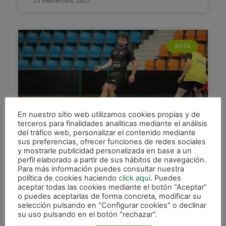
23 septiembre, 2025
XOTA
En nuestro sitio web utilizamos cookies propias y de
terceros para finalidades analíticas mediante el análisis
del tráfico web, personalizar el contenido mediante
sus preferencias, ofrecer funciones de redes sociales
Regresa la liga con una dura
y mostrarle publicidad personalizada en base a un
visita a O Parrulo
perfil elaborado a partir de sus hábitos de navegación.
Para más información puedes consultar nuestra
Osasuna Magna ha vuelto al trabajo después de
política de cookies haciendo
click aqui
. Puedes
disfrutar de tres días de fiesta con motivo del
aceptar todas las cookies mediante el botón “Aceptar”
o puedes aceptarlas de forma concreta, modificar su
parón liguero por los compromisos
selección pulsando en "Configurar cookies" o declinar
internacionales. Así, los
su uso pulsando en el botón "rechazar".
LEER MÁS »