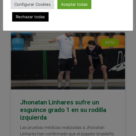
Configurar Cookies
Aceptar todas
23 septiembre, 2025
Rechazar todas
XOTA
Jhonatan Linhares sufre un
esguince grado 1 en su rodilla
izquierda
Las pruebas médicas realizadas a Jhonatan
Linhares han confirmado que el jugador brasileño