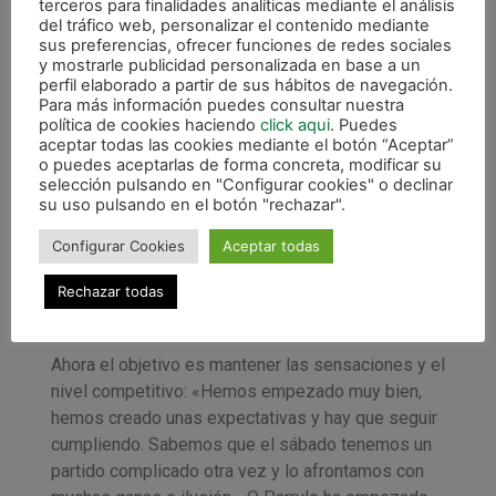
mentalmente, además de descansar con la
terceros para finalidades analíticas mediante el análisis
del tráfico web, personalizar el contenido mediante
familia», explica Ion Cerviño en declaraciones al
sus preferencias, ofrecer funciones de redes sociales
club. Preguntado por el balance que hace después
y mostrarle publicidad personalizada en base a un
de tres jornada de competición, el jugador navarro
perfil elaborado a partir de sus hábitos de navegación.
Para más información puedes consultar nuestra
se muestra satisfecho por el trabajo demostrado:
política de cookies haciendo
click aqui
. Puedes
«Desde el principio de la pretemporada nos
aceptar todas las cookies mediante el botón “Aceptar”
habíamos marcado un objetivo que eran 6 puntos y
o puedes aceptarlas de forma concreta, modificar su
selección pulsando en "Configurar cookies" o declinar
creo que hemos hecho tres partidos muy buenos.
su uso pulsando en el botón "rechazar".
El partido de Barcelona fue un partido bueno del
que nos fuimos de vacío pero sabíamos que el
Configurar Cookies
Aceptar todas
trabajo estaba bien hecho. Hemos podido sacar
Rechazar todas
los 6 puntos de casa, que era lo que queríamos.
Estamos contentos y con ganas de más».
Ahora el objetivo es mantener las sensaciones y el
nivel competitivo: «Hemos empezado muy bien,
hemos creado unas expectativas y hay que seguir
cumpliendo. Sabemos que el sábado tenemos un
partido complicado otra vez y lo afrontamos con