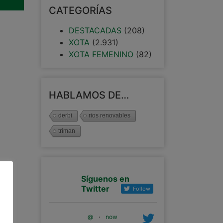
CATEGORÍAS
DESTACADAS
(208)
XOTA
(2.931)
XOTA FEMENINO
(82)
HABLAMOS DE…
derbi
rios renovables
triman
Síguenos en
Twitter
Follow
@
·
now