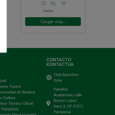
Twitter
Cargar más...
CONTACTO
KONTACTUA
Club Deportivo
Xota
Goñi
ciones Topero
Pabellón
niversidad de Navarra
Anaitasuna, calle
s Goikoa
Doctor López
sor Técnico Oficial
Sanz 2, CP 31011,
o Pamplona
Pamplona -
ciones Mariezcurrena