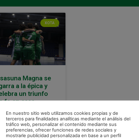
XOTA
sasuna Magna se
garra a la épica y
elebra un triunfo
e fe en casa
Ángela Martínez – Osasuna
En nuestro sitio web utilizamos cookies propias y de
gna recibía a Islas Baleares
terceros para finalidades analíticas mediante el análisis del
tráfico web, personalizar el contenido mediante sus
lma Futsal en Anaitasuna
preferencias, ofrecer funciones de redes sociales y
ra disputar el partido
mostrarle publicidad personalizada en base a un perfil
elantado de la jornada 8 por