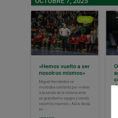
OCTUBRE 7, 2025
XOTA
«Hemos vuelto a ser
O
nosotros mismos»
a
c
Miguel Hernández se
d
mostraba contento por «volver
a la senda de la victoria ante
– 
un grandísimo equipo y siendo
Ma
nosotros mismos». Así lo decía
Pa
en
pa
ad