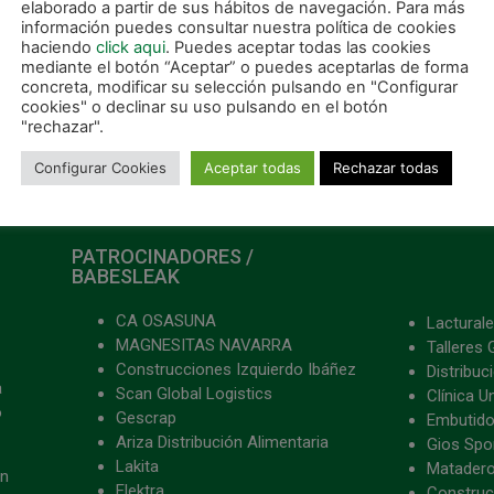
elaborado a partir de sus hábitos de navegación. Para más
s
información puedes consultar nuestra política de cookies
haciendo
click aqui
. Puedes aceptar todas las cookies
ER MÁS »
mediante el botón “Aceptar” o puedes aceptarlas de forma
concreta, modificar su selección pulsando en "Configurar
cookies" o declinar su uso pulsando en el botón
octubre, 2025
"rechazar".
Configurar Cookies
Aceptar todas
Rechazar todas
PATROCINADORES /
BABESLEAK
CA OSASUNA
Lacturale
MAGNESITAS NAVARRA
Talleres 
Construcciones Izquierdo Ibáñez
Distribu
a
Scan Global Logistics
Clínica U
o
Gescrap
Embutido
Ariza Distribución Alimentaria
Gios Spon
Lakita
Matader
ón
Elektra
Construc