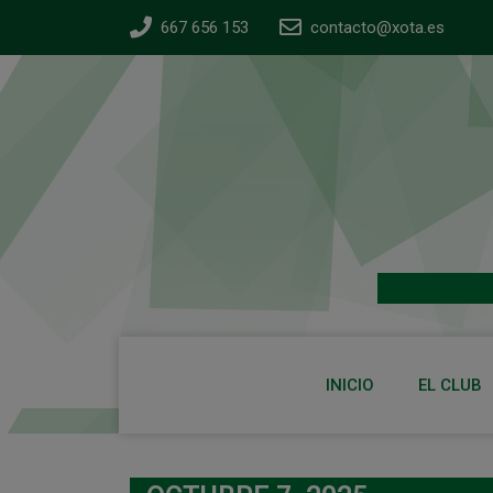
667 656 153
contacto@xota.es
INICIO
EL CLUB