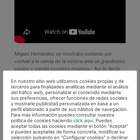
Miguel Hernández se mostraba contento por
«volver a la senda de la victoria ante un grandísimo
equipo y siendo nosotros mismos». Así lo decía
en declaraciones a los medios de comunicación al
En nuestro sitio web utilizamos cookies propias y de
término del partido ante Palma Futsal, en el que
terceros para finalidades analíticas mediante el análisis
Osasuna Magna se impuso por 4-3. «Estoy muy
del tráfico web, personalizar el contenido mediante
sus preferencias, ofrecer funciones de redes sociales
contentos, evidentemente con el resultado, pero
y mostrarle publicidad personalizada en base a un
porque el equipo ha vuelto a recuperar la senda de
perfil elaborado a partir de sus hábitos de navegación.
esa movilidad vertical, de insistir y de llegar. Un día
Para más información puedes consultar nuestra
política de cookies haciendo
click aqui
. Puedes
te puede costar más o menos pero hemos de
aceptar todas las cookies mediante el botón “Aceptar”
quedarnos con eso», insistía.
o puedes aceptarlas de forma concreta, modificar su
selección pulsando en "Configurar cookies" o declinar