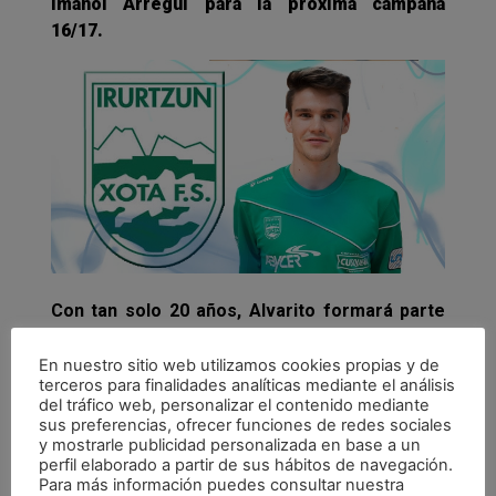
Imanol Arregui para la próxima campaña
16/17.
Con tan solo 20 años, Alvarito formará parte
del primer equipo de la disciplina tras su paso
por el filial del conjunto, pero ya disputó
En nuestro sitio web utilizamos cookies propias y de
terceros para finalidades analíticas mediante el análisis
minutos con la elástica navarra en la máxima
del tráfico web, personalizar el contenido mediante
categoría en el Play Off por el título de Liga de
sus preferencias, ofrecer funciones de redes sociales
la pasada campaña. “A Magna Gurpea se llega,
y mostrarle publicidad personalizada en base a un
perfil elaborado a partir de sus hábitos de navegación.
sobre todo, a base de trabajar y luchar por
Para más información puedes consultar nuestra