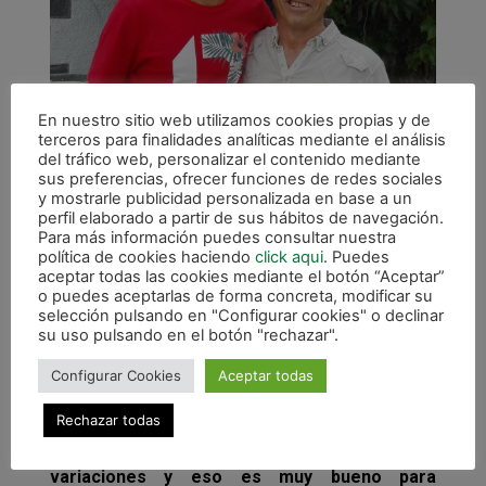
En nuestro sitio web utilizamos cookies propias y de
terceros para finalidades analíticas mediante el análisis
del tráfico web, personalizar el contenido mediante
sus preferencias, ofrecer funciones de redes sociales
y mostrarle publicidad personalizada en base a un
Por su parte, Víctor también se muestra feliz
perfil elaborado a partir de sus hábitos de navegación.
Para más información puedes consultar nuestra
por el acuerdo: “Fue una negociación larga y
política de cookies haciendo
click aqui
. Puedes
meditada pero yo me quería quedar y el club
aceptar todas las cookies mediante el botón “Aceptar”
también, así que nos sentamos a hablar y lo
o puedes aceptarlas de forma concreta, modificar su
selección pulsando en "Configurar cookies" o declinar
hicimos para llegar a un punto de encuentro.
su uso pulsando en el botón "rechazar".
Me siento muy feliz por seguir otro año más
perteneciendo a la familia verde. Me
Configurar Cookies
Aceptar todas
considero de aquí y todo son ventajas para
Rechazar todas
realizar un buen año tanto individual como
colectivamente. La plantilla apenas ha sufrido
variaciones y eso es muy bueno para