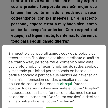
contrato. Llevo varios años en el club y espero
que la próxima temporada sea aún mejor que
la que hemos terminado y podamos seguir
codeándonos con los mejores. En el aspecto
personal, espero estar a muy buen nivel como
acabé la campaña anterior. Con respecto al
equipo, esté quién esté, los demás lo daremos
todo para seguir dando guerra.”
De esta forma, la dupla de porteros de Magna
En nuestro sitio web utilizamos cookies propias y de
Gurpea para la temporada 2016/2017 seguirá
terceros para finalidades analíticas mediante el análisis
siendo la misma con Raúl acompañando a
del tráfico web, personalizar el contenido mediante
sus preferencias, ofrecer funciones de redes sociales
Asier.
y mostrarle publicidad personalizada en base a un
perfil elaborado a partir de sus hábitos de navegación.
Para más información puedes consultar nuestra
política de cookies haciendo
click aqui
. Puedes
aceptar todas las cookies mediante el botón “Aceptar”
o puedes aceptarlas de forma concreta, modificar su
selección pulsando en "Configurar cookies" o declinar
su uso pulsando en el botón "rechazar".