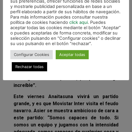
sus preferencias, ofrecer funciones de redes sociales
y mostrarle publicidad personalizada en base a un
perfil elaborado a partir de sus hábitos de navegación.
Para más información puedes consultar nuestra
política de cookies haciendo
click aqui
. Puedes
aceptar todas las cookies mediante el botón “Aceptar”
o puedes aceptarlas de forma concreta, modificar su
Al ser preguntado por el objetivo de la
selección pulsando en "Configurar cookies" o declinar
presente temporada, Asier lo tiene claro:
su uso pulsando en el botón "rechazar".
“Nuestro objetivo es el mismo de todos los
Configurar Cookies
Aceptar todas
años, parece fácil pero es complicado llegar
año tras a año a la Copa de España y Play Off
Rechazar todas
por el título. Va a ser muy difícil repetir lo
conseguido el año pasado, porque fue algo
increíble”.
Este viernes Anaitasuna vivirá un partido
grande, y es que Movistar Inter visita el feudo
navarro. Asier se muestra ambicioso de cara a
este partido: “Somos capaces de todo. Si
somos un equipo y jugamos con la intensidad
adecuada, somos capaces de cualquier cosa y