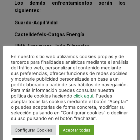
Los demás enfrentamientos serán los
siguientes:
Guardo-Aspil Vidal
Castelldefels-Catgas Energía
UMA Antequera-Jaén P. Interior
En nuestro sitio web utilizamos cookies propias y de
Delsol Mengíbar-P. R. Cartagena
terceros para finalidades analíticas mediante el análisis
del tráfico web, personalizar el contenido mediante
Itea Córdoba-ElPozo Murcia
sus preferencias, ofrecer funciones de redes sociales
y mostrarle publicidad personalizada en base a un
Valdepeñas-Ríos Renovables
perfil elaborado a partir de sus hábitos de navegación.
Para más información puedes consultar nuestra
Betis-Palma Futsal
política de cookies haciendo
click aqui
. Puedes
aceptar todas las cookies mediante el botón “Aceptar”
P. Rubén Burela-Santiago Futsal
o puedes aceptarlas de forma concreta, modificar su
selección pulsando en "Configurar cookies" o declinar
su uso pulsando en el botón "rechazar".
Noia-O Parrulo
Configurar Cookies
Aceptar todas
Iberia Toscal-Gran Canaria